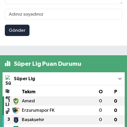
Gönder
Süper Lig Puan Durumu
Süper Lig
#
Takım
O
P
1
Amed
0
0
2
Erzurumspor FK
0
0
3
Başakşehir
0
0