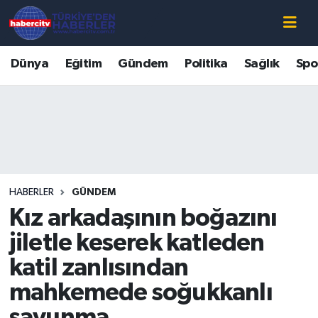
Nöbetçi Eczaneler
Dünya
Eğitim
Gündem
Politika
Sağlık
Spo
Hava Durumu
Muğla Namaz Vakitleri
Trafik Durumu
HABERLER
GÜNDEM
Süper Lig Puan Durumu ve Fikstür
Kız arkadaşının boğazını
Tüm Manşetler
jiletle keserek katleden
katil zanlısından
Son Dakika Haberleri
mahkemede soğukkanlı
Haber Arşivi
savunma