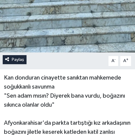
Paylaş
-
+
A
A
Kan donduran cinayette sanıktan mahkemede
soğukkanlı savunma
"Sen adam mısın? Diyerek bana vurdu, boğazını
sıkınca olanlar oldu"
Afyonkarahisar'da parkta tartıştığı kız arkadaşının
boğazını jiletle keserek katleden katil zanlısı