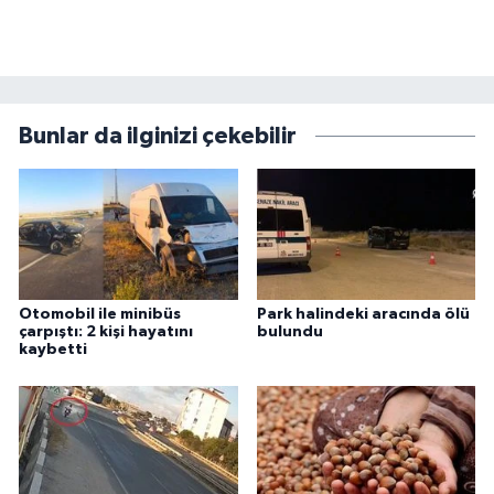
Bunlar da ilginizi çekebilir
Otomobil ile minibüs
Park halindeki aracında ölü
çarpıştı: 2 kişi hayatını
bulundu
kaybetti