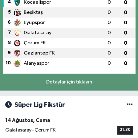
4
Kocaelispor
0
0
5
Beşiktaş
0
0
6
Eyüpspor
0
0
7
Galatasaray
0
0
8
Çorum FK
0
0
9
Gaziantep FK
0
0
10
Alanyaspor
0
0
Detaylar için tıklayın
Süper Lig Fikstür
14 Ağustos, Cuma
Galatasaray - Çorum FK
21:30