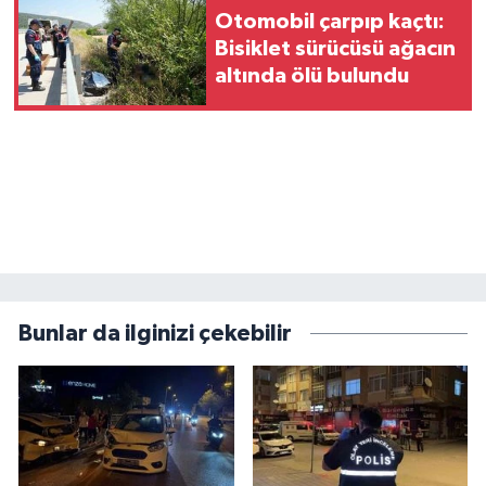
Otomobil çarpıp kaçtı:
Bisiklet sürücüsü ağacın
altında ölü bulundu
Bunlar da ilginizi çekebilir