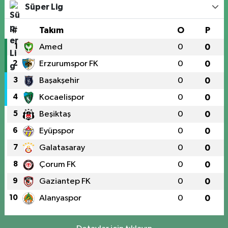
Süper Lig
#
Takım
O
P
1
Amed
0
0
2
Erzurumspor FK
0
0
3
Başakşehir
0
0
4
Kocaelispor
0
0
5
Beşiktaş
0
0
6
Eyüpspor
0
0
7
Galatasaray
0
0
8
Çorum FK
0
0
9
Gaziantep FK
0
0
10
Alanyaspor
0
0