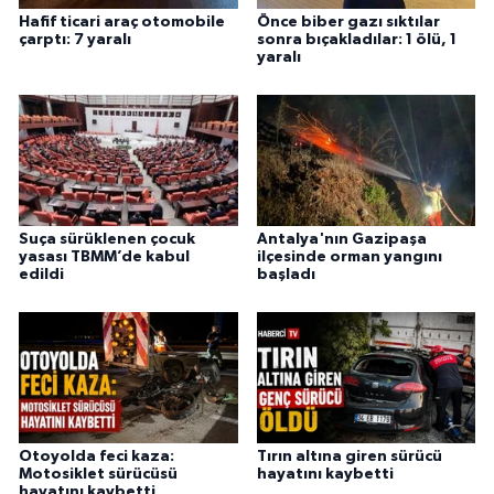
Hafif ticari araç otomobile
Önce biber gazı sıktılar
çarptı: 7 yaralı
sonra bıçakladılar: 1 ölü, 1
yaralı
Suça sürüklenen çocuk
Antalya'nın Gazipaşa
yasası TBMM’de kabul
ilçesinde orman yangını
edildi
başladı
Otoyolda feci kaza:
Tırın altına giren sürücü
Motosiklet sürücüsü
hayatını kaybetti
hayatını kaybetti