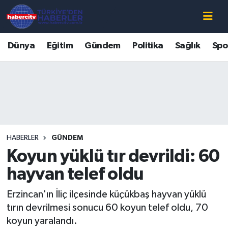
Nöbetçi Eczaneler
Dünya
Eğitim
Gündem
Politika
Sağlık
Spo
Hava Durumu
Muğla Namaz Vakitleri
Trafik Durumu
HABERLER
GÜNDEM
Süper Lig Puan Durumu ve Fikstür
Koyun yüklü tır devrildi: 60
Tüm Manşetler
hayvan telef oldu
Erzincan'ın İliç ilçesinde küçükbaş hayvan yüklü
Son Dakika Haberleri
tırın devrilmesi sonucu 60 koyun telef oldu, 70
koyun yaralandı.
Haber Arşivi