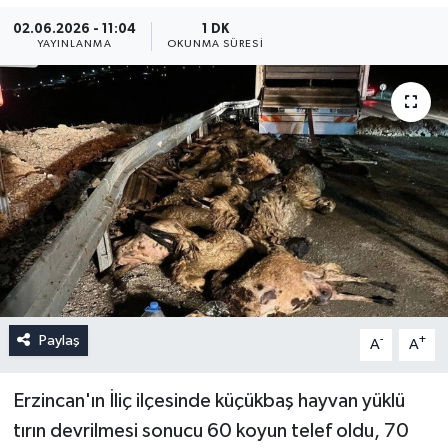
02.06.2026 - 11:04
1 DK
YAYINLANMA
OKUNMA SÜRESI
Paylaş
-
+
A
A
Erzincan'ın İliç ilçesinde küçükbaş hayvan yüklü
tırın devrilmesi sonucu 60 koyun telef oldu, 70