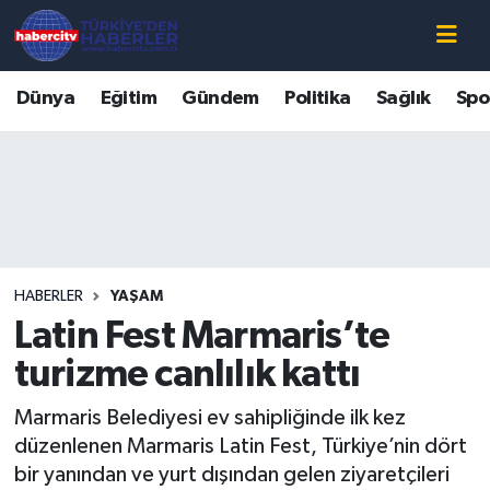
Nöbetçi Eczaneler
Dünya
Eğitim
Gündem
Politika
Sağlık
Spo
Hava Durumu
Muğla Namaz Vakitleri
Trafik Durumu
HABERLER
YAŞAM
Süper Lig Puan Durumu ve Fikstür
Latin Fest Marmaris’te
Tüm Manşetler
turizme canlılık kattı
Marmaris Belediyesi ev sahipliğinde ilk kez
Son Dakika Haberleri
düzenlenen Marmaris Latin Fest, Türkiye’nin dört
bir yanından ve yurt dışından gelen ziyaretçileri
Haber Arşivi