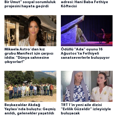
Bir Umut" sosyal sorumluluk
adresi: Hani Baba Fethiye
projesini hayata geçirdi
Köftecisi
Mikaela Astro'dan kız
Ödüllü "Ada" oyunu 16
grubu Manifest için çarpıcı
Ağustos'ta Fethiyeli
iddia: "Dünya sahnesine
sanatseverlerle buluşuyor
çıkıyorlar!"
Beşkazalılar Akdağ
TRT 1'in yeni aile dizisi
Yaylası'nda buluştu: Geçmiş
"Evlilik Güzeldir" izleyiciyle
anıldı, gelenekler yaşatıldı
buluşacak