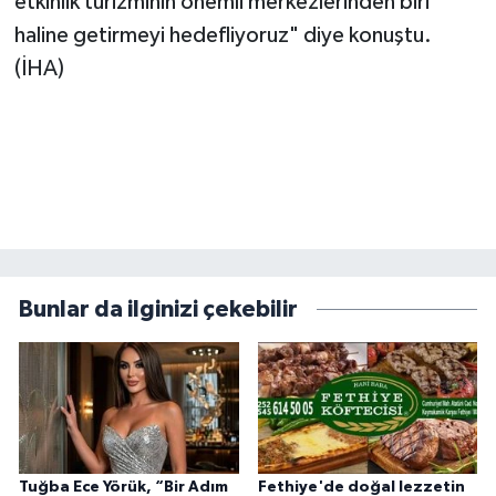
etkinlik turizminin önemli merkezlerinden biri
haline getirmeyi hedefliyoruz" diye konuştu.
(İHA)
Bunlar da ilginizi çekebilir
Tuğba Ece Yörük, “Bir Adım
Fethiye'de doğal lezzetin