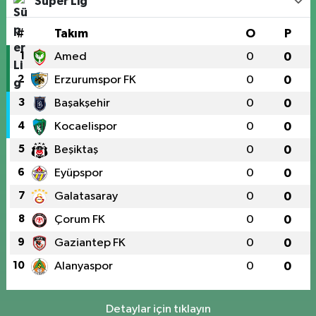
Süper Lig
#
Takım
O
P
1
Amed
0
0
2
Erzurumspor FK
0
0
3
Başakşehir
0
0
4
Kocaelispor
0
0
5
Beşiktaş
0
0
6
Eyüpspor
0
0
7
Galatasaray
0
0
8
Çorum FK
0
0
9
Gaziantep FK
0
0
10
Alanyaspor
0
0
Detaylar için tıklayın