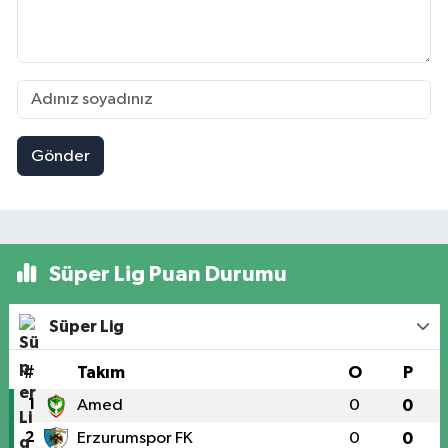
Gönder
Süper Lig Puan Durumu
Süper Lig
#
Takım
O
P
1
Amed
0
0
2
Erzurumspor FK
0
0