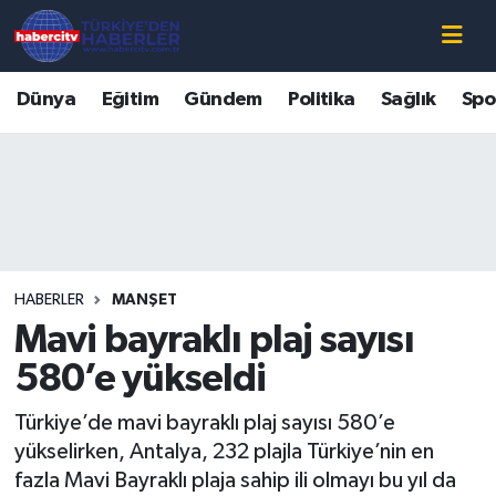
Nöbetçi Eczaneler
Dünya
Eğitim
Gündem
Politika
Sağlık
Spo
Hava Durumu
Muğla Namaz Vakitleri
Trafik Durumu
HABERLER
MANŞET
Süper Lig Puan Durumu ve Fikstür
Mavi bayraklı plaj sayısı
Tüm Manşetler
580’e yükseldi
Türkiye’de mavi bayraklı plaj sayısı 580’e
Son Dakika Haberleri
yükselirken, Antalya, 232 plajla Türkiye’nin en
fazla Mavi Bayraklı plaja sahip ili olmayı bu yıl da
Haber Arşivi