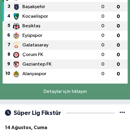
3
Başakşehir
0
0
4
Kocaelispor
0
0
5
Beşiktaş
0
0
6
Eyüpspor
0
0
7
Galatasaray
0
0
8
Çorum FK
0
0
9
Gaziantep FK
0
0
10
Alanyaspor
0
0
Detaylar için tıklayın
Süper Lig Fikstür
14 Ağustos, Cuma