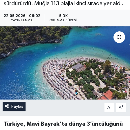
sürdürürdü. Muğla 113 plajla ikinci sırada yer aldı.
22.05.2026 - 06:02
5 DK
YAYINLANMA
OKUNMA SÜRESI
Paylaş
-
+
A
A
Türkiye, Mavi Bayrak’ta dünya 3’üncülüğünü