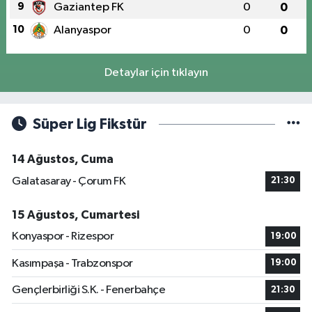
9
Gaziantep FK
0
0
10
Alanyaspor
0
0
Detaylar için tıklayın
Süper Lig Fikstür
14 Ağustos, Cuma
Galatasaray - Çorum FK
21:30
15 Ağustos, Cumartesi
Konyaspor - Rizespor
19:00
Kasımpaşa - Trabzonspor
19:00
Gençlerbirliği S.K. - Fenerbahçe
21:30