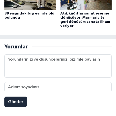
89 yaşındaki kişi evinde ölü
Atık kâğıtlar sanat eserine
bulundu
dönüşüyor: Marmaris'te
geri dönüşüm sanata ilham
veriyor
Yorumlar
Gönder