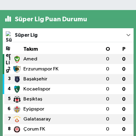
Süper Lig Puan Durumu
Süper Lig
#
Takım
O
P
1
Amed
0
0
2
Erzurumspor FK
0
0
3
Başakşehir
0
0
4
Kocaelispor
0
0
5
Beşiktaş
0
0
6
Eyüpspor
0
0
7
Galatasaray
0
0
8
Çorum FK
0
0