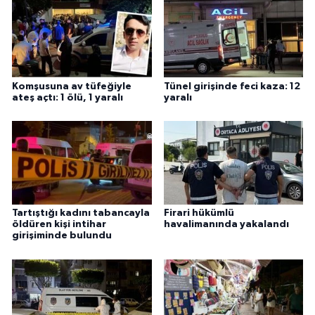
Komşusuna av tüfeğiyle
Tünel girişinde feci kaza: 12
ateş açtı: 1 ölü, 1 yaralı
yaralı
Tartıştığı kadını tabancayla
Firari hükümlü
öldüren kişi intihar
havalimanında yakalandı
girişiminde bulundu