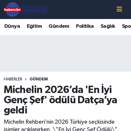
Nöbetçi Eczaneler
Dünya
Eğitim
Gündem
Politika
Sağlık
Spo
Hava Durumu
Muğla Namaz Vakitleri
Trafik Durumu
HABERLER
GÜNDEM
Süper Lig Puan Durumu ve Fikstür
Michelin 2026’da 'En İyi
Tüm Manşetler
Genç Şef' ödülü Datça’ya
geldi
Son Dakika Haberleri
Michelin Rehberi’nin 2026 Türkiye seçkisinde
Haber Arşivi
isimler açıklanırken, \"En İyi Genç Şef Ödülü\",