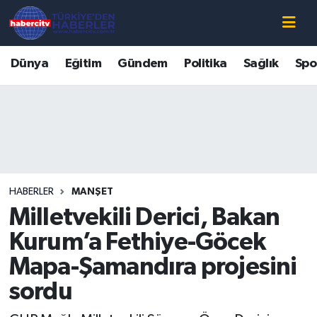
Nöbetçi Eczaneler
Dünya
Eğitim
Gündem
Politika
Sağlık
Spo
Hava Durumu
Muğla Namaz Vakitleri
Trafik Durumu
HABERLER
MANŞET
Süper Lig Puan Durumu ve Fikstür
Milletvekili Derici, Bakan
Tüm Manşetler
Kurum’a Fethiye-Göcek
Mapa-Şamandıra projesini
Son Dakika Haberleri
sordu
Haber Arşivi