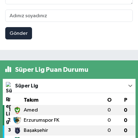
Gönder
Süper Lig Puan Durumu
Süper Lig
#
Takım
O
P
1
Amed
0
0
2
Erzurumspor FK
0
0
3
Başakşehir
0
0