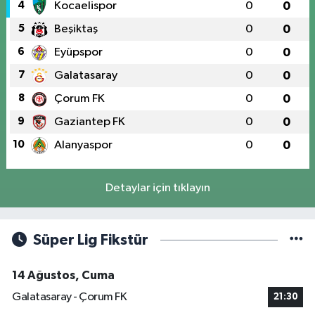
4
Kocaelispor
0
0
5
Beşiktaş
0
0
6
Eyüpspor
0
0
7
Galatasaray
0
0
8
Çorum FK
0
0
9
Gaziantep FK
0
0
10
Alanyaspor
0
0
Detaylar için tıklayın
Süper Lig Fikstür
14 Ağustos, Cuma
Galatasaray - Çorum FK
21:30