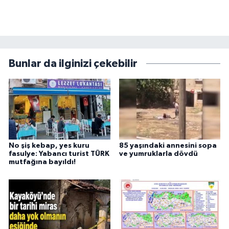
Bunlar da ilginizi çekebilir
No şiş kebap, yes kuru
85 yaşındaki annesini sopa
fasulye: Yabancı turist TÜRK
ve yumruklarla dövdü
mutfağına bayıldı!