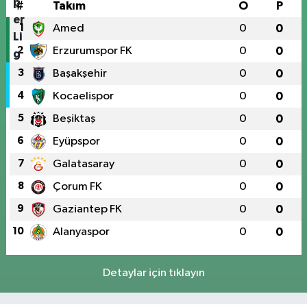
#
Takım
O
P
1
Amed
0
0
2
Erzurumspor FK
0
0
3
Başakşehir
0
0
4
Kocaelispor
0
0
5
Beşiktaş
0
0
6
Eyüpspor
0
0
7
Galatasaray
0
0
8
Çorum FK
0
0
9
Gaziantep FK
0
0
10
Alanyaspor
0
0
Detaylar için tıklayın