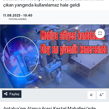
çıkan yangında kullanılamaz hale geldi
11.08.2025 - 10:40
YAYINLANMA
Paylaş
-
+
A
A
Antalya’nın Alanya ilçesi Kestel Mahallesi’nde