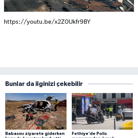
https://youtu.be/x2Z0Ukfr9BY
Bunlar da ilginizi çekebilir
Babasını ziyarete giderken
Fethiye’de Polis