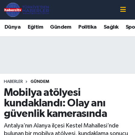
Nöbetçi Eczaneler
Dünya
Eğitim
Gündem
Politika
Sağlık
Spo
Hava Durumu
Muğla Namaz Vakitleri
Trafik Durumu
HABERLER
GÜNDEM
Süper Lig Puan Durumu ve Fikstür
Mobilya atölyesi
Tüm Manşetler
kundaklandı: Olay anı
güvenlik kamerasında
Son Dakika Haberleri
Antalya’nın Alanya ilçesi Kestel Mahallesi’nde
Haber Arşivi
bulunan bir mobilya atölyesi, kundaklama sonucu