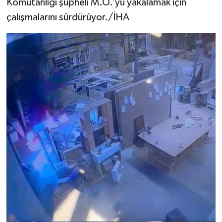
Komutanlığı şüpheli M.Ö.’yü yakalamak için
çalışmalarını sürdürüyor./İHA