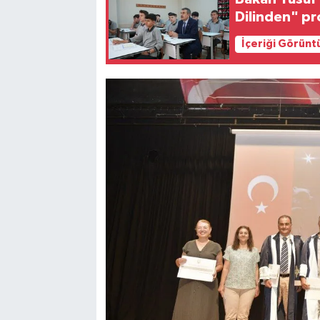
Dilinden" pr
İçeriği Görünt