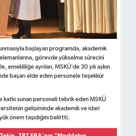
 okunmasıyla başlayan programda, akademik
elemanlarına, görevde yükselme sürecini
e, emekliliğe ayrılan, MSKÜ’de 30 yılı aşkın
minde başarı elde eden personele teşekkür
de katkı sunan personeli tebrik eden MSKÜ
versitenin gelişiminde akademik ve idari
yük önem taşıdığını belirtti.
 Tekin, TRT EBA'nın "Meddahın