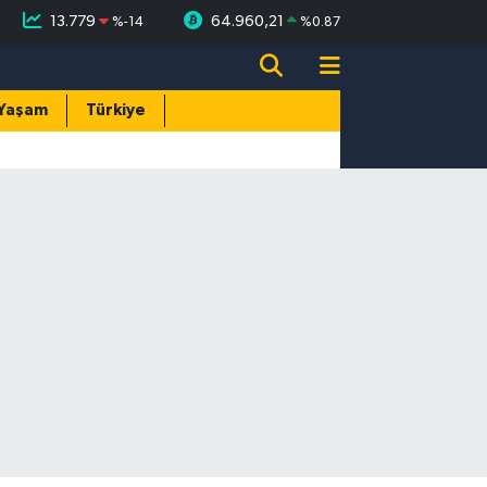
13.779
64.960,21
%
-14
%
0.87
Yaşam
Türkiye