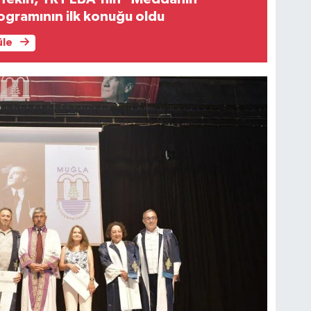
ogramının ilk konuğu oldu
üle