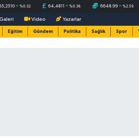
55,2510
64,4811
6648.99
%
0.32
%
0.38
%
2.59
Galeri
Video
Yazarlar
Eğitim
Gündem
Politika
Sağlık
Spor