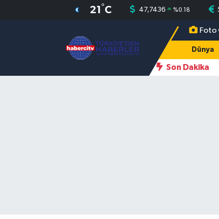
°
21
C
47,7436
%
0.18
Foto 
Nöbetçi Eczaneler
Dünya
Hava Durumu
Son Dakika
Muğla Namaz Vakitleri
Trafik Durumu
Süper Lig Puan Durumu ve Fikstür
Tüm Manşetler
Son Dakika Haberleri
Haber Arşivi