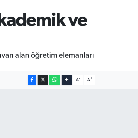
Akademik ve
van alan öğretim elemanları
-
+
A
A