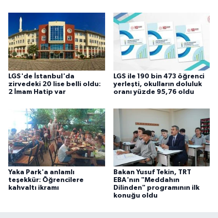
LGS'de İstanbul'da
LGS ile 190 bin 473 öğrenci
zirvedeki 20 lise belli oldu:
yerleşti, okulların doluluk
2 İmam Hatip var
oranı yüzde 95,76 oldu
Yaka Park'a anlamlı
Bakan Yusuf Tekin, TRT
teşekkür: Öğrencilere
EBA'nın "Meddahın
kahvaltı ikramı
Dilinden" programının ilk
konuğu oldu