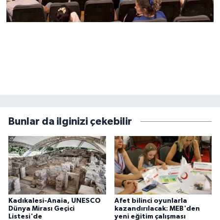
Bunlar da ilginizi çekebilir
Kadıkalesi-Anaia, UNESCO
Afet bilinci oyunlarla
Dünya Mirası Geçici
kazandırılacak: MEB'den
Listesi'de
yeni eğitim çalışması