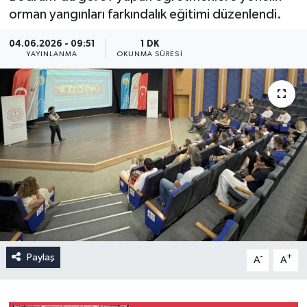
orman yangınları farkındalık eğitimi düzenlendi.
04.06.2026 - 09:51
1 DK
YAYINLANMA
OKUNMA SÜRESI
Paylaş
-
+
A
A