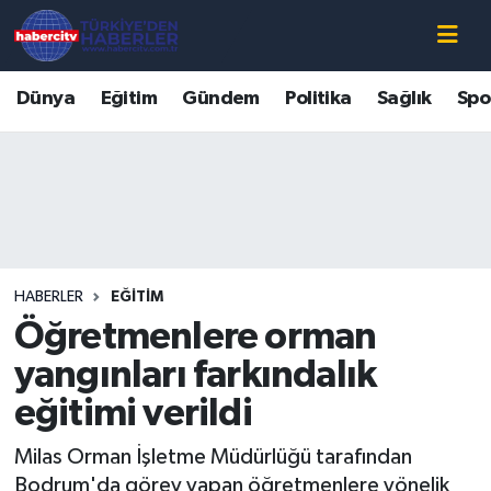
Nöbetçi Eczaneler
Dünya
Eğitim
Gündem
Politika
Sağlık
Spo
Hava Durumu
Muğla Namaz Vakitleri
Trafik Durumu
HABERLER
EĞITIM
Süper Lig Puan Durumu ve Fikstür
Öğretmenlere orman
Tüm Manşetler
yangınları farkındalık
eğitimi verildi
Son Dakika Haberleri
Milas Orman İşletme Müdürlüğü tarafından
Haber Arşivi
Bodrum'da görev yapan öğretmenlere yönelik