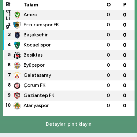
#
Takım
O
P
1
Amed
0
0
2
Erzurumspor FK
0
0
3
Başakşehir
0
0
4
Kocaelispor
0
0
5
Beşiktaş
0
0
6
Eyüpspor
0
0
7
Galatasaray
0
0
8
Çorum FK
0
0
9
Gaziantep FK
0
0
10
Alanyaspor
0
0
Detaylar için tıklayın