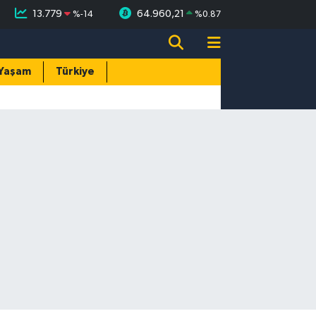
13.779
64.960,21
%
-14
%
0.87
Yaşam
Türkiye