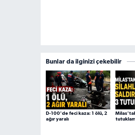
Bunlar da ilginizi çekebilir
D-100'de feci kaza: 1 ölü, 2
Milas'tak
ağır yaralı
tutukla