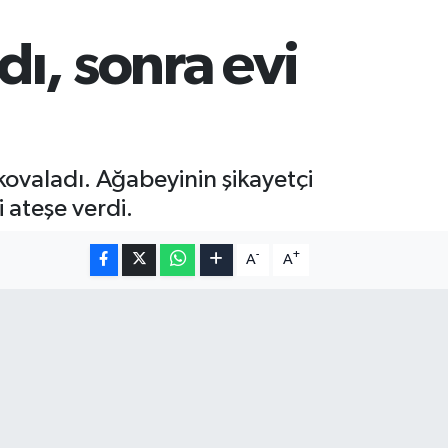
ı, sonra evi
kovaladı. Ağabeyinin şikayetçi
i ateşe verdi.
-
+
A
A