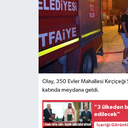
Olay, 350 Evler Mahallesi Kırçiçeği
katında meydana geldi.
"3 ülkeden bi
edilecek"
İçeriği Görünt