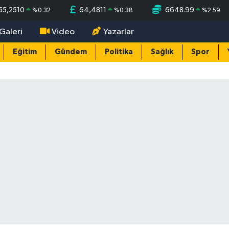
55,2510
64,4811
6648.99
%
0.32
%
0.38
%
2.59
Galeri
Video
Yazarlar
Eğitim
Gündem
Politika
Sağlık
Spor