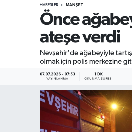
HABERLER
MANŞET
Önce ağabeyi
ateşe verdi
Nevşehir'de ağabeyiyle tartışa
olmak için polis merkezine git
07.07.2026 - 07:53
1 DK
YAYINLANMA
OKUNMA SÜRESI