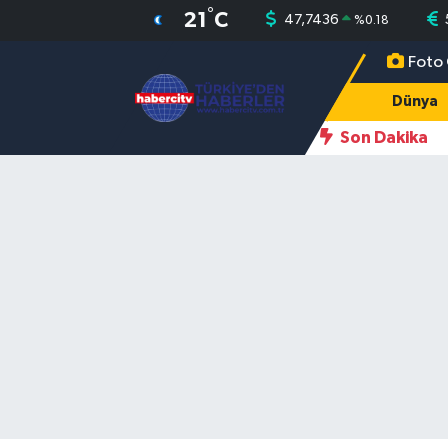
°
21
C
47,7436
%
0.18
Foto 
Nöbetçi Eczaneler
Dünya
Hava Durumu
Son Dakika
Muğla Namaz Vakitleri
Trafik Durumu
Süper Lig Puan Durumu ve Fikstür
Tüm Manşetler
Son Dakika Haberleri
Haber Arşivi