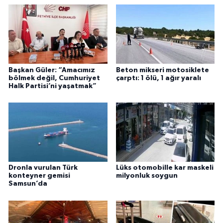
Başkan Güler: “Amacımız
Beton mikseri motosiklete
bölmek değil, Cumhuriyet
çarptı: 1 ölü, 1 ağır yaralı
Halk Partisi’ni yaşatmak”
Dronla vurulan Türk
Lüks otomobille kar maskeli
konteyner gemisi
milyonluk soygun
Samsun’da