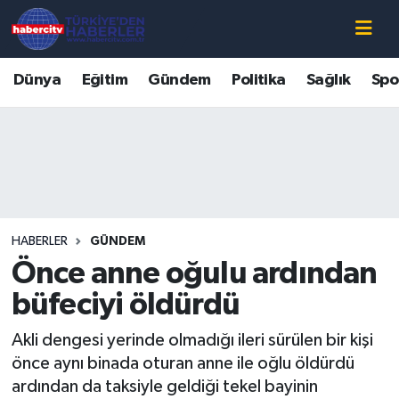
Nöbetçi Eczaneler
Dünya
Eğitim
Gündem
Politika
Sağlık
Spo
Hava Durumu
Muğla Namaz Vakitleri
Trafik Durumu
HABERLER
GÜNDEM
Süper Lig Puan Durumu ve Fikstür
Önce anne oğulu ardından
Tüm Manşetler
büfeciyi öldürdü
Akli dengesi yerinde olmadığı ileri sürülen bir kişi
Son Dakika Haberleri
önce aynı binada oturan anne ile oğlu öldürdü
ardından da taksiyle geldiği tekel bayinin
Haber Arşivi