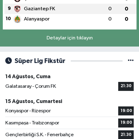
9
Gaziantep FK
0
0
10
Alanyaspor
0
0
Detaylar için tıklayın
Süper Lig Fikstür
14 Ağustos, Cuma
Galatasaray - Çorum FK
21:30
15 Ağustos, Cumartesi
Konyaspor - Rizespor
19:00
Kasımpaşa - Trabzonspor
19:00
Gençlerbirliği S.K. - Fenerbahçe
21:30