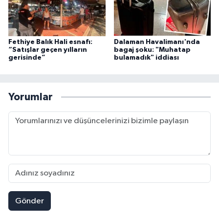
Fethiye Balık Hali esnafı:
Dalaman Havalimanı'nda
“Satışlar geçen yılların
bagaj şoku: "Muhatap
gerisinde”
bulamadık" iddiası
Yorumlar
Gönder