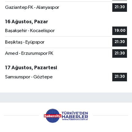
Gaziantep FK - Alanyaspor
21:30
16 Ağustos, Pazar
Başakşehir - Kocaelispor
19:00
Beşiktaş - Eyüpspor
21:30
Amed - Erzurumspor FK
21:30
17 Ağustos, Pazartesi
Samsunspor - Göztepe
21:30