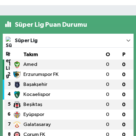
Süper Lig Puan Durumu
Süper Lig
#
Takım
O
P
1
Amed
0
0
2
Erzurumspor FK
0
0
3
Başakşehir
0
0
4
Kocaelispor
0
0
5
Beşiktaş
0
0
6
Eyüpspor
0
0
7
Galatasaray
0
0
8
Çorum FK
0
0