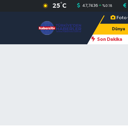
°
25
C
47,7436
%
0.18
Foto 
Nöbetçi Eczaneler
Dünya
Hava Durumu
Son Dakika
Muğla Namaz Vakitleri
Trafik Durumu
Süper Lig Puan Durumu ve Fikstür
Tüm Manşetler
Son Dakika Haberleri
Haber Arşivi