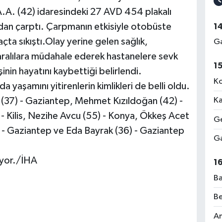
A.A. (42) idaresindeki 27 AVD 454 plakalı
dan çarptı. Çarpmanın etkisiyle otobüste
1
çta sıkıştı.Olay yerine gelen sağlık,
Ga
yaralılara müdahale ederek hastanelere sevk
1
şinin hayatını kaybettiği belirlendi.
Ko
 yaşamını yitirenlerin kimlikleri de belli oldu.
 (37) - Gaziantep, Mehmet Kızıldoğan (42) -
Ka
 Kilis, Nezihe Avcu (55) - Konya, Ökkeş Acet
Ge
 - Gaziantep ve Eda Bayrak (36) - Gaziantep
Ga
iyor./İHA
1
Ba
Be
Am