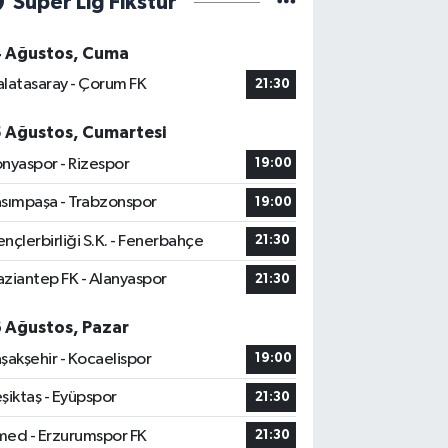
Süper Lig Fikstür
4 Ağustos, Cuma
latasaray - Çorum FK
21:30
5 Ağustos, Cumartesi
nyaspor - Rizespor
19:00
sımpaşa - Trabzonspor
19:00
nçlerbirliği S.K. - Fenerbahçe
21:30
ziantep FK - Alanyaspor
21:30
6 Ağustos, Pazar
şakşehir - Kocaelispor
19:00
şiktaş - Eyüpspor
21:30
ed - Erzurumspor FK
21:30