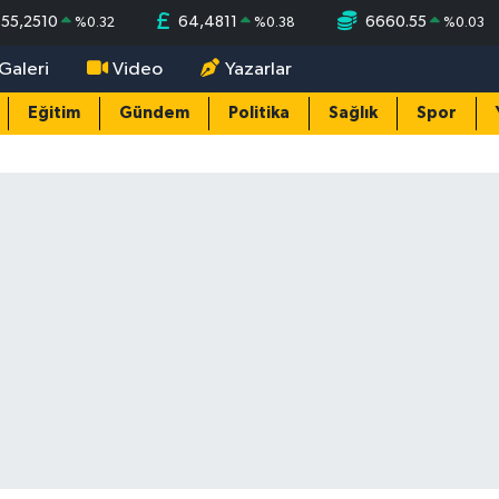
55,2510
64,4811
6660.55
%
0.32
%
0.38
%
0.03
Galeri
Video
Yazarlar
Eğitim
Gündem
Politika
Sağlık
Spor