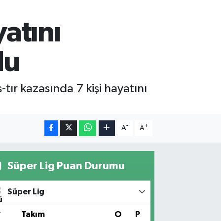
atını
du
ır kazasında 7 kişi hayatını
-
+
A
A
Süper Lig Puan Durumu
Süper Lig
#
Takım
O
P