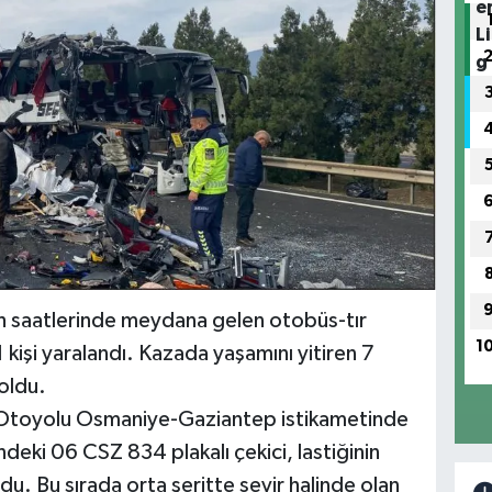
h saatlerinde meydana gelen otobüs-tır
1
1 kişi yaralandı. Kazada yaşamını yitiren 7
 oldu.
 Otoyolu Osmaniye-Gaziantep istikametinde
eki 06 CSZ 834 plakalı çekici, lastiğinin
u. Bu sırada orta şeritte seyir halinde olan