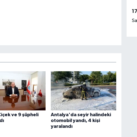
1
Sa
içek ve 9 şüpheli
Antalya'da seyir halindeki
dı
otomobil yandı, 4 kişi
yaralandı