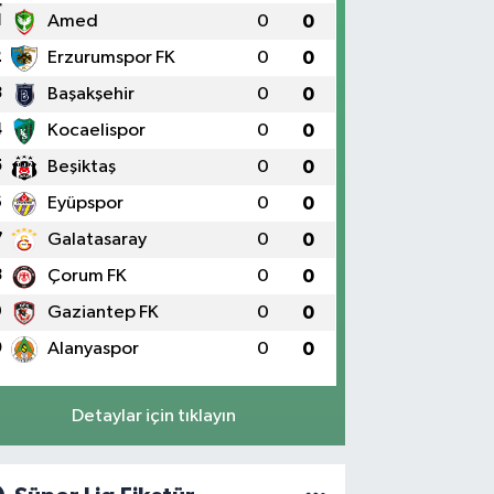
1
Amed
0
0
2
Erzurumspor FK
0
0
3
Başakşehir
0
0
4
Kocaelispor
0
0
5
Beşiktaş
0
0
6
Eyüpspor
0
0
7
Galatasaray
0
0
8
Çorum FK
0
0
9
Gaziantep FK
0
0
0
Alanyaspor
0
0
Detaylar için tıklayın