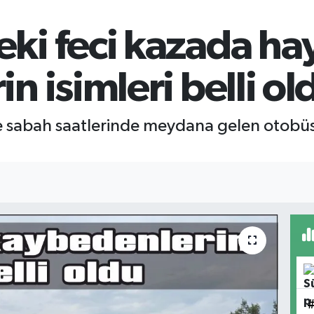
i feci kazada hay
n isimleri belli ol
 sabah saatlerinde meydana gelen otobüs-t