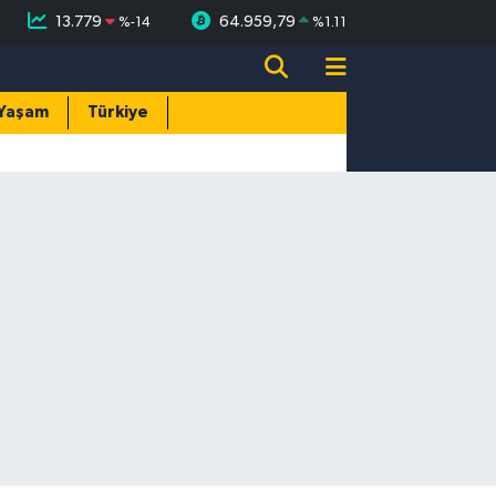
13.779
64.959,79
%
-14
%
1.11
Yaşam
Türkiye