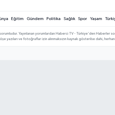
ünya
Eğitim
Gündem
Politika
Sağlık
Spor
Yaşam
Türki
 sorumludur. Yayınlanan yorumlardan Haberci TV - Türkiye'den Haberler sorum
köşe yazıları ve fotoğraflar izin alınmaksızın kaynak gösterilse dahi, herh