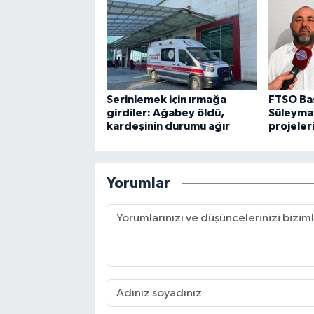
Serinlemek için ırmağa
FTSO Ba
girdiler: Ağabey öldü,
Süleyman
kardeşinin durumu ağır
projeler
Yorumlar