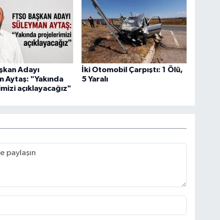
şkan Adayı
İki Otomobil Çarpıştı: 1 Ölü,
 Aytaş: "Yakında
5 Yaralı
imizi açıklayacağız"