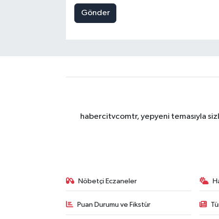
Gönder
habercitvcomtr, yepyeni temasıyla sizl
Nöbetçi Eczaneler
H
Puan Durumu ve Fikstür
Tü