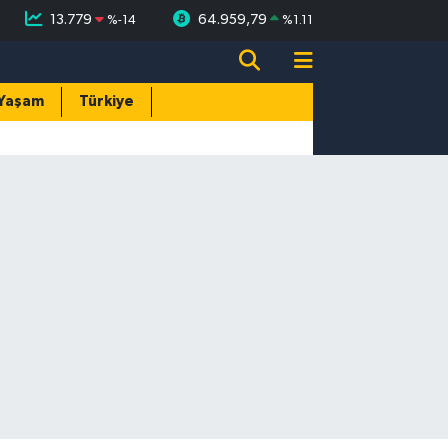
13.779
64.959,79
%
-14
%
1.11
Yaşam
Türkiye