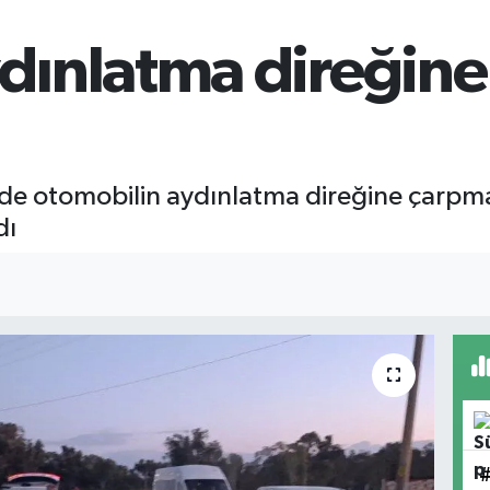
ınlatma direğine ç
nde otomobilin aydınlatma direğine çarp
dı