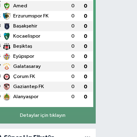
1
Amed
0
0
2
Erzurumspor FK
0
0
3
Başakşehir
0
0
4
Kocaelispor
0
0
5
Beşiktaş
0
0
6
Eyüpspor
0
0
7
Galatasaray
0
0
8
Çorum FK
0
0
9
Gaziantep FK
0
0
0
Alanyaspor
0
0
Detaylar için tıklayın