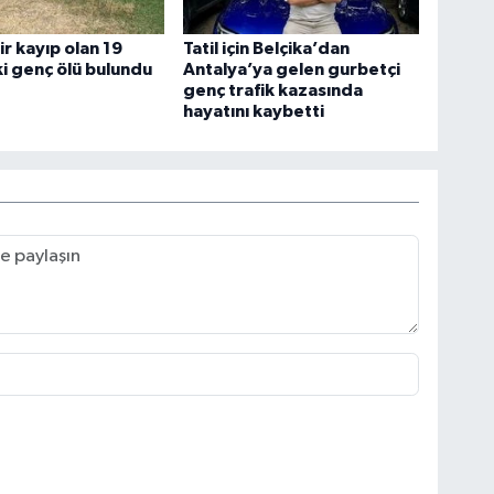
ir kayıp olan 19
Tatil için Belçika’dan
i genç ölü bulundu
Antalya’ya gelen gurbetçi
genç trafik kazasında
hayatını kaybetti