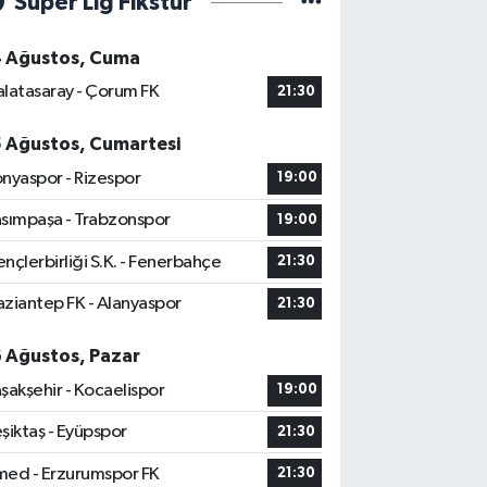
Süper Lig Fikstür
4 Ağustos, Cuma
latasaray - Çorum FK
21:30
5 Ağustos, Cumartesi
nyaspor - Rizespor
19:00
sımpaşa - Trabzonspor
19:00
nçlerbirliği S.K. - Fenerbahçe
21:30
ziantep FK - Alanyaspor
21:30
6 Ağustos, Pazar
şakşehir - Kocaelispor
19:00
şiktaş - Eyüpspor
21:30
ed - Erzurumspor FK
21:30