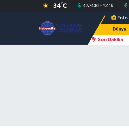
°
34
C
47,7436
%
0.18
Foto 
Nöbetçi Eczaneler
Dünya
Hava Durumu
Son Dakika
Muğla Namaz Vakitleri
Trafik Durumu
Süper Lig Puan Durumu ve Fikstür
Tüm Manşetler
Son Dakika Haberleri
Haber Arşivi