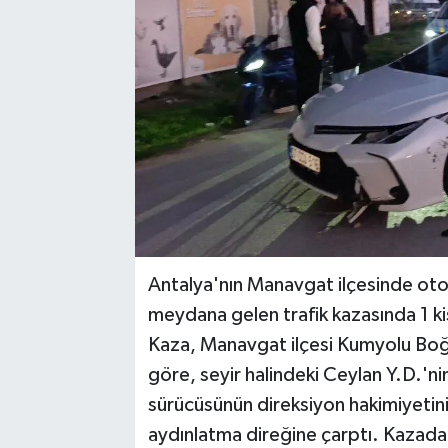
Antalya'nın Manavgat ilçesinde ot
meydana gelen trafik kazasında 1 kiş
Kaza, Manavgat ilçesi Kumyolu Boğ
göre, seyir halindeki Ceylan Y.D.'n
sürücüsünün direksiyon hakimiyetin
aydınlatma direğine çarptı. Kazada