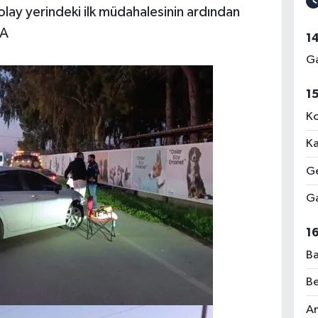
n olay yerindeki ilk müdahalesinin ardından
HA
1
Ga
1
Ko
Ka
Ge
Ga
1
Ba
Be
Am