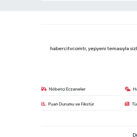
habercitvcomtr, yepyeni temasıyla sizl
Nöbetçi Eczaneler
H
Puan Durumu ve Fikstür
Tü
D