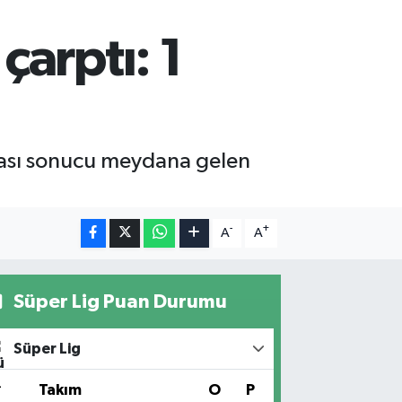
arptı: 1
ması sonucu meydana gelen
-
+
A
A
Süper Lig Puan Durumu
Süper Lig
#
Takım
O
P