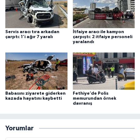
Servis aracı tıra arkadan
İtfaiye aracı ile kamyon
çarptı: 1’i ağır 7 yaralı
çarpıştı: 2 itfaiye personeli
yaralandı
Babasını ziyarete giderken
Fethiye’de Polis
kazada hayatını kaybetti
memurundan örnek
davranış
Yorumlar