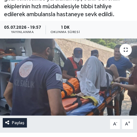
ekiplerinin hızlı müdahalesiyle tıbbi tahliye
edilerek ambulansla hastaneye sevk edildi.
05.07.2026 - 19:57
1 DK
YAYINLANMA
OKUNMA SÜRESI
Paylaş
-
+
A
A