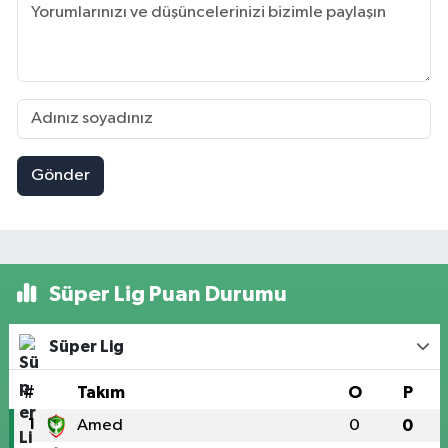
Gönder
Süper Lig Puan Durumu
Süper Lig
#
Takım
O
P
1
Amed
0
0