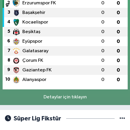
2
Erzurumspor FK
0
0
3
Başakşehir
0
0
4
Kocaelispor
0
0
5
Beşiktaş
0
0
6
Eyüpspor
0
0
7
Galatasaray
0
0
8
Çorum FK
0
0
9
Gaziantep FK
0
0
10
Alanyaspor
0
0
Detaylar için tıklayın
Süper Lig Fikstür