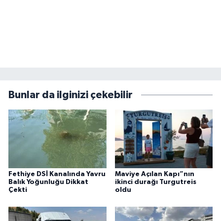
Bunlar da ilginizi çekebilir
Fethiye DSİ Kanalında Yavru
Maviye Açılan Kapı”nın
Balık Yoğunluğu Dikkat
ikinci durağı Turgutreis
Çekti
oldu