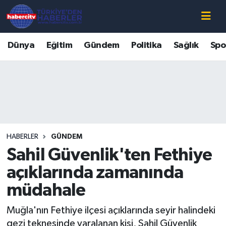
Nöbetçi Eczaneler
Dünya
Eğitim
Gündem
Politika
Sağlık
Spo
Hava Durumu
Muğla Namaz Vakitleri
Trafik Durumu
HABERLER
GÜNDEM
Süper Lig Puan Durumu ve Fikstür
Sahil Güvenlik'ten Fethiye
Tüm Manşetler
açıklarında zamanında
müdahale
Son Dakika Haberleri
Muğla'nın Fethiye ilçesi açıklarında seyir halindeki
Haber Arşivi
gezi teknesinde yaralanan kişi, Sahil Güvenlik