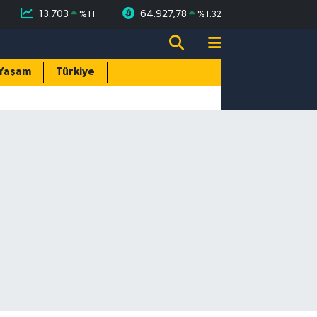
13.703
64.927,78
%
11
%
1.32
Yaşam
Türkiye