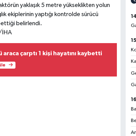
aktörün yaklaşık 5 metre yükseklikten yolun
ğlık ekiplerinin yaptığı kontrolde sürücü
1
ttiği belirlendi.
Ga
./İHA
1
Ko
 araca çarptı 1 kişi hayatını kaybetti
Ka
üle
Ge
Ga
1
Ba
Be
Am