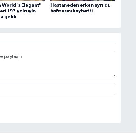
 World's Elegant"
Hastaneden erken ayrıldı,
eri 193 yolcuyla
hafızasını kaybetti
a geldi