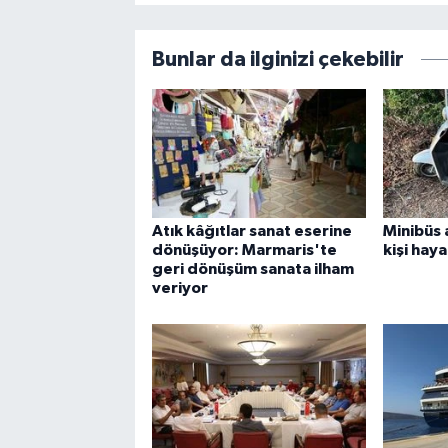
Bunlar da ilginizi çekebilir
Atık kâğıtlar sanat eserine
Minibüs 
dönüşüyor: Marmaris'te
kişi haya
geri dönüşüm sanata ilham
veriyor