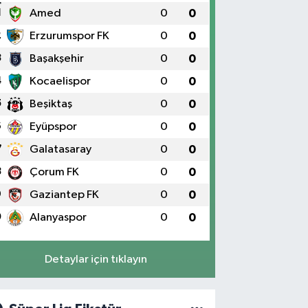
1
Amed
0
0
2
Erzurumspor FK
0
0
3
Başakşehir
0
0
4
Kocaelispor
0
0
5
Beşiktaş
0
0
6
Eyüpspor
0
0
7
Galatasaray
0
0
8
Çorum FK
0
0
9
Gaziantep FK
0
0
0
Alanyaspor
0
0
Detaylar için tıklayın