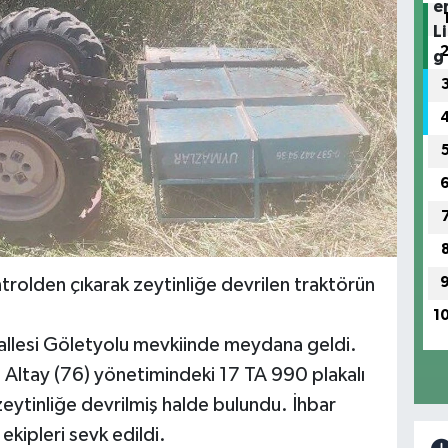
rolden çıkarak zeytinliğe devrilen traktörün
1
allesi Göletyolu mevkiinde meydana geldi.
 Altay (76) yönetimindeki 17 TA 990 plakalı
zeytinliğe devrilmiş halde bulundu. İhbar
kipleri sevk edildi.