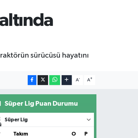
altında
traktörün sürücüsü hayatını
-
+
A
A
Süper Lig Puan Durumu
Süper Lig
#
Takım
O
P