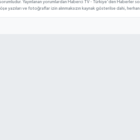
 sorumludur. Yayınlanan yorumlardan Haberci TV - Türkiye'den Haberler sorum
köşe yazıları ve fotoğraflar izin alınmaksızın kaynak gösterilse dahi, herh