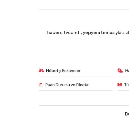
habercitvcomtr, yepyeni temasıyla sizl
Nöbetçi Eczaneler
H
Puan Durumu ve Fikstür
Tü
D