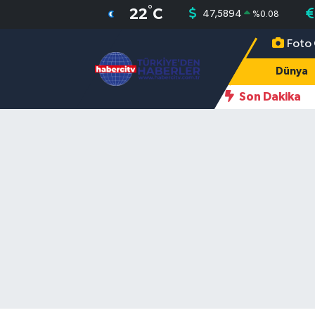
°
22
C
47,5894
%
0.08
Foto 
Nöbetçi Eczaneler
Dünya
Hava Durumu
Son Dakika
Muğla Namaz Vakitleri
Trafik Durumu
Süper Lig Puan Durumu ve Fikstür
Tüm Manşetler
Son Dakika Haberleri
Haber Arşivi