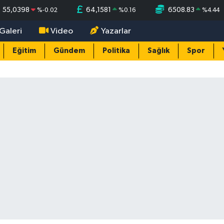
55,0398
64,1581
6508.83
%
-0.02
%
0.16
%
4.44
Galeri
Video
Yazarlar
Eğitim
Gündem
Politika
Sağlık
Spor