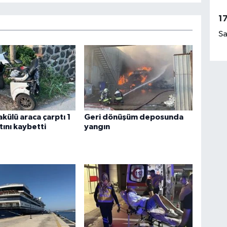
1
Sa
akülü araca çarptı 1
Geri dönüşüm deposunda
tını kaybetti
yangın