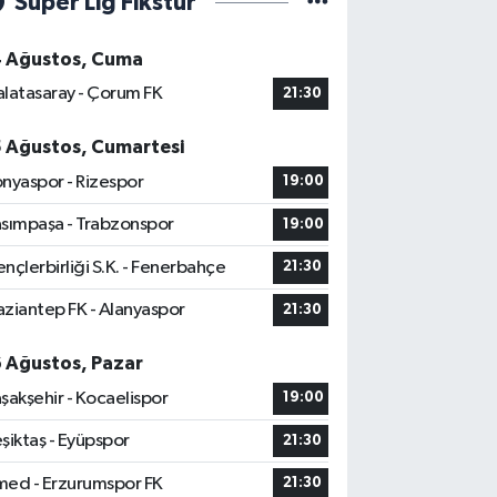
Süper Lig Fikstür
4 Ağustos, Cuma
latasaray - Çorum FK
21:30
5 Ağustos, Cumartesi
nyaspor - Rizespor
19:00
sımpaşa - Trabzonspor
19:00
nçlerbirliği S.K. - Fenerbahçe
21:30
ziantep FK - Alanyaspor
21:30
6 Ağustos, Pazar
şakşehir - Kocaelispor
19:00
şiktaş - Eyüpspor
21:30
ed - Erzurumspor FK
21:30