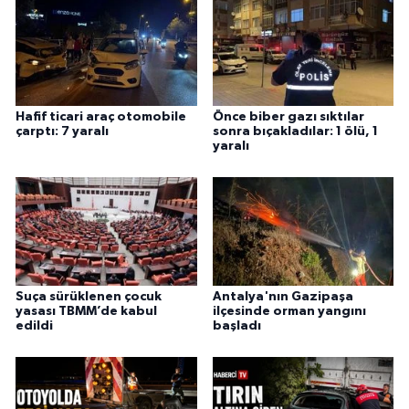
Hafif ticari araç otomobile
Önce biber gazı sıktılar
çarptı: 7 yaralı
sonra bıçakladılar: 1 ölü, 1
yaralı
Suça sürüklenen çocuk
Antalya'nın Gazipaşa
yasası TBMM’de kabul
ilçesinde orman yangını
edildi
başladı