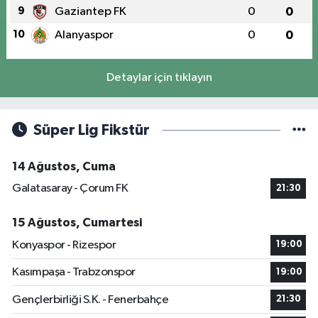
9
Gaziantep FK
0
0
10
Alanyaspor
0
0
Detaylar için tıklayın
Süper Lig Fikstür
14 Ağustos, Cuma
Galatasaray - Çorum FK
21:30
15 Ağustos, Cumartesi
Konyaspor - Rizespor
19:00
Kasımpaşa - Trabzonspor
19:00
Gençlerbirliği S.K. - Fenerbahçe
21:30