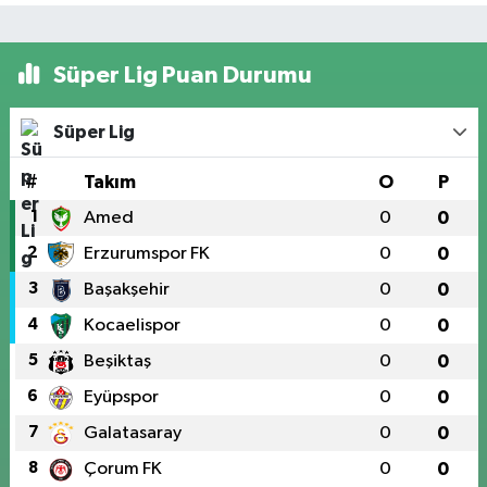
Süper Lig Puan Durumu
Süper Lig
#
Takım
O
P
1
Amed
0
0
2
Erzurumspor FK
0
0
3
Başakşehir
0
0
4
Kocaelispor
0
0
5
Beşiktaş
0
0
6
Eyüpspor
0
0
7
Galatasaray
0
0
8
Çorum FK
0
0