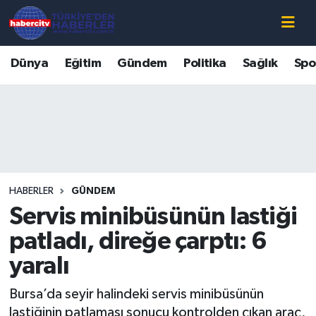
Nöbetçi Eczaneler
Dünya
Eğitim
Gündem
Politika
Sağlık
Spo
Hava Durumu
Muğla Namaz Vakitleri
Trafik Durumu
HABERLER
GÜNDEM
Süper Lig Puan Durumu ve Fikstür
Servis minibüsünün lastiği
Tüm Manşetler
patladı, direğe çarptı: 6
yaralı
Son Dakika Haberleri
Bursa’da seyir halindeki servis minibüsünün
Haber Arşivi
lastiğinin patlaması sonucu kontrolden çıkan araç,