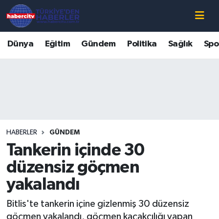
Nöbetçi Eczaneler
Dünya
Eğitim
Gündem
Politika
Sağlık
Spo
Hava Durumu
Muğla Namaz Vakitleri
Trafik Durumu
HABERLER
GÜNDEM
Süper Lig Puan Durumu ve Fikstür
Tankerin içinde 30
Tüm Manşetler
düzensiz göçmen
yakalandı
Son Dakika Haberleri
Bitlis'te tankerin içine gizlenmiş 30 düzensiz
Haber Arşivi
göçmen yakalandı, göçmen kaçakçılığı yapan