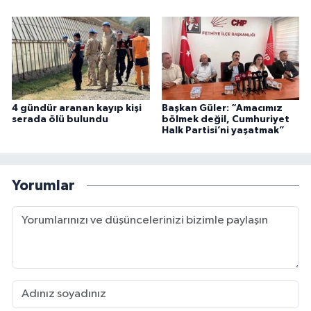
4 gündür aranan kayıp kişi
Başkan Güler: “Amacımız
serada ölü bulundu
bölmek değil, Cumhuriyet
Halk Partisi’ni yaşatmak”
Yorumlar