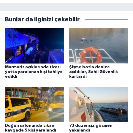
Bunlar da ilginizi çekebilir
Marmaris açıklarında ticari
Şişme botla denize
yatta yaralanan kişi tahliye
açıldılar, Sahil Güvenlik
edildi
kurtardı
Düğün salonunda çıkan
73 düzensiz göçmen
kavgada 5 kişi yaralandı
yakalandı