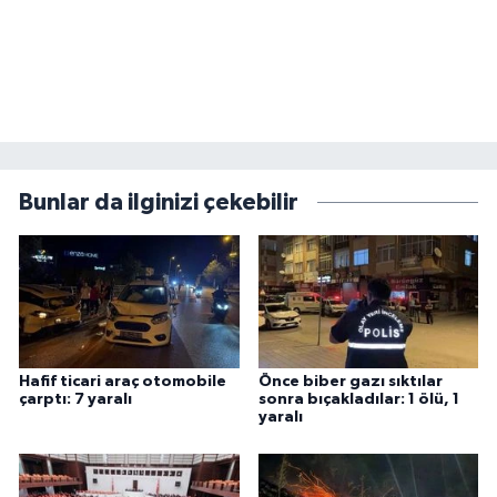
Bunlar da ilginizi çekebilir
Hafif ticari araç otomobile
Önce biber gazı sıktılar
çarptı: 7 yaralı
sonra bıçakladılar: 1 ölü, 1
yaralı