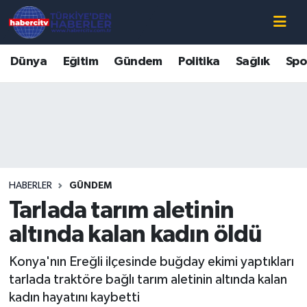
Nöbetçi Eczaneler
Dünya
Eğitim
Gündem
Politika
Sağlık
Spo
Hava Durumu
Muğla Namaz Vakitleri
Trafik Durumu
HABERLER
GÜNDEM
Süper Lig Puan Durumu ve Fikstür
Tarlada tarım aletinin
Tüm Manşetler
altında kalan kadın öldü
Konya'nın Ereğli ilçesinde buğday ekimi yaptıkları
Son Dakika Haberleri
tarlada traktöre bağlı tarım aletinin altında kalan
kadın hayatını kaybetti
Haber Arşivi