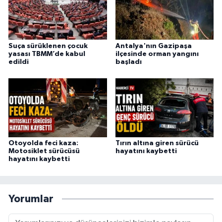
Suça sürüklenen çocuk
Antalya'nın Gazipaşa
yasası TBMM’de kabul
ilçesinde orman yangını
edildi
başladı
Otoyolda feci kaza:
Tırın altına giren sürücü
Motosiklet sürücüsü
hayatını kaybetti
hayatını kaybetti
Yorumlar