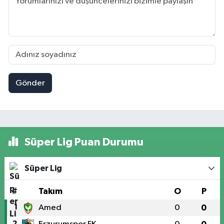
Gönder
Süper Lig Puan Durumu
Süper Lig
#
Takım
O
P
1
Amed
0
0
2