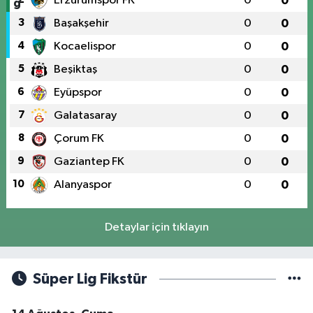
Erzurumspor FK
0
0
3
Başakşehir
0
0
4
Kocaelispor
0
0
5
Beşiktaş
0
0
6
Eyüpspor
0
0
7
Galatasaray
0
0
8
Çorum FK
0
0
9
Gaziantep FK
0
0
10
Alanyaspor
0
0
Detaylar için tıklayın
Süper Lig Fikstür