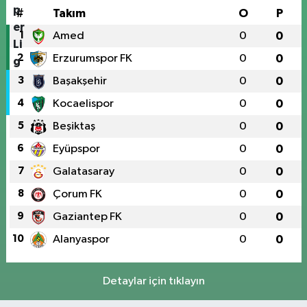
#
Takım
O
P
1
Amed
0
0
2
Erzurumspor FK
0
0
3
Başakşehir
0
0
4
Kocaelispor
0
0
5
Beşiktaş
0
0
6
Eyüpspor
0
0
7
Galatasaray
0
0
8
Çorum FK
0
0
9
Gaziantep FK
0
0
10
Alanyaspor
0
0
Detaylar için tıklayın