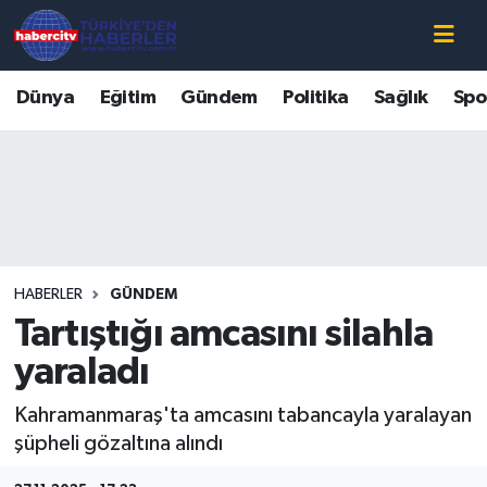
Nöbetçi Eczaneler
Dünya
Eğitim
Gündem
Politika
Sağlık
Spo
Hava Durumu
Muğla Namaz Vakitleri
Trafik Durumu
HABERLER
GÜNDEM
Süper Lig Puan Durumu ve Fikstür
Tartıştığı amcasını silahla
Tüm Manşetler
yaraladı
Kahramanmaraş'ta amcasını tabancayla yaralayan
Son Dakika Haberleri
şüpheli gözaltına alındı
Haber Arşivi