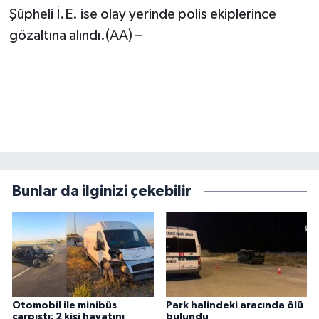
Şüpheli İ.E. ise olay yerinde polis ekiplerince
gözaltına alındı.(AA) –
Bunlar da ilginizi çekebilir
Otomobil ile minibüs
Park halindeki aracında ölü
çarpıştı: 2 kişi hayatını
bulundu