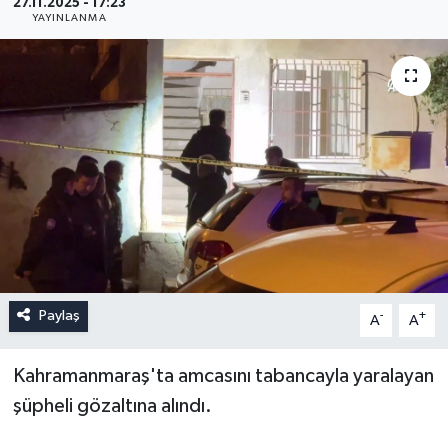
27.11.2025 - 17:23
YAYINLANMA
Paylaş
-
+
A
A
Kahramanmaraş'ta amcasını tabancayla yaralayan
şüpheli gözaltına alındı.