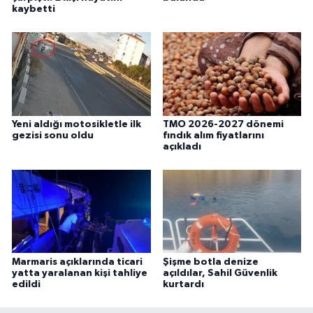
kaybetti
Yeni aldığı motosikletle ilk
TMO 2026-2027 dönemi
gezisi sonu oldu
fındık alım fiyatlarını
açıkladı
Marmaris açıklarında ticari
Şişme botla denize
yatta yaralanan kişi tahliye
açıldılar, Sahil Güvenlik
edildi
kurtardı