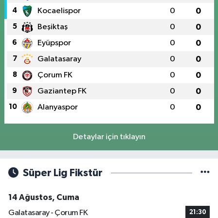
4
Kocaelispor
0
0
5
Beşiktaş
0
0
6
Eyüpspor
0
0
7
Galatasaray
0
0
8
Çorum FK
0
0
9
Gaziantep FK
0
0
10
Alanyaspor
0
0
Detaylar için tıklayın
Süper Lig Fikstür
14 Ağustos, Cuma
Galatasaray - Çorum FK
21:30