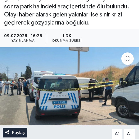
sonra park halindeki araç içerisinde ölü bulundu.
Olayı haber alarak gelen yakınları ise sinir krizi
geçirerek gözyaşlarına boğuldu.
09.07.2026 - 16:26
1 DK
YAYINLANMA
OKUNMA SÜRESI
Paylaş
-
+
A
A