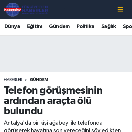
Nöbetçi Eczaneler
Dünya
Eğitim
Gündem
Politika
Sağlık
Spo
Hava Durumu
Muğla Namaz Vakitleri
Trafik Durumu
HABERLER
GÜNDEM
Süper Lig Puan Durumu ve Fikstür
Telefon görüşmesinin
Tüm Manşetler
ardından araçta ölü
bulundu
Son Dakika Haberleri
Antalya'da bir kişi ağabeyi ile telefonda
Haber Arşivi
görüşerek hayatına son vereceğini söyledikten