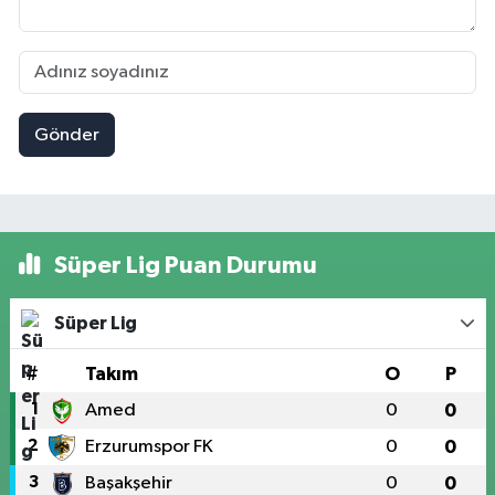
Gönder
Süper Lig Puan Durumu
Süper Lig
#
Takım
O
P
1
Amed
0
0
2
Erzurumspor FK
0
0
3
Başakşehir
0
0