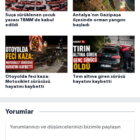
Suça sürüklenen çocuk
Antalya'nın Gazipaşa
yasası TBMM’de kabul
ilçesinde orman yangını
edildi
başladı
Otoyolda feci kaza:
Tırın altına giren sürücü
Motosiklet sürücüsü
hayatını kaybetti
hayatını kaybetti
Yorumlar