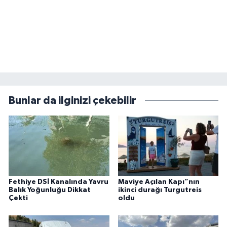
Bunlar da ilginizi çekebilir
Fethiye DSİ Kanalında Yavru
Maviye Açılan Kapı”nın
Balık Yoğunluğu Dikkat
ikinci durağı Turgutreis
Çekti
oldu