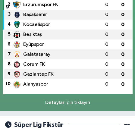
2
Erzurumspor FK
0
0
3
Başakşehir
0
0
4
Kocaelispor
0
0
5
Beşiktaş
0
0
6
Eyüpspor
0
0
7
Galatasaray
0
0
8
Çorum FK
0
0
9
Gaziantep FK
0
0
10
Alanyaspor
0
0
Detaylar için tıklayın
Süper Lig Fikstür