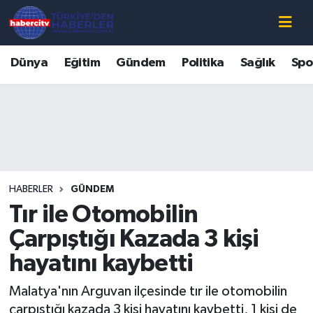
Nöbetçi Eczaneler
Dünya
Eğitim
Gündem
Politika
Sağlık
Spo
Hava Durumu
Muğla Namaz Vakitleri
Trafik Durumu
HABERLER
GÜNDEM
Süper Lig Puan Durumu ve Fikstür
Tır ile Otomobilin
Tüm Manşetler
Çarpıştığı Kazada 3 kişi
hayatını kaybetti
Son Dakika Haberleri
Malatya'nın Arguvan ilçesinde tır ile otomobilin
Haber Arşivi
çarpıştığı kazada 3 kişi hayatını kaybetti, 1 kişi de