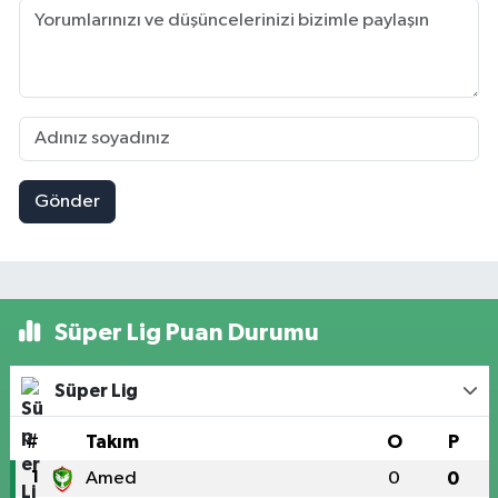
Gönder
Süper Lig Puan Durumu
Süper Lig
#
Takım
O
P
1
Amed
0
0