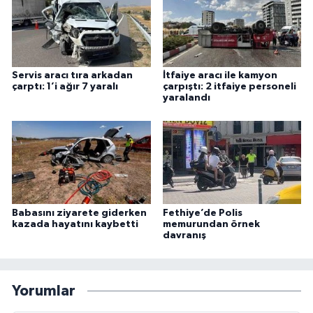
Servis aracı tıra arkadan
İtfaiye aracı ile kamyon
çarptı: 1’i ağır 7 yaralı
çarpıştı: 2 itfaiye personeli
yaralandı
Babasını ziyarete giderken
Fethiye’de Polis
kazada hayatını kaybetti
memurundan örnek
davranış
Yorumlar