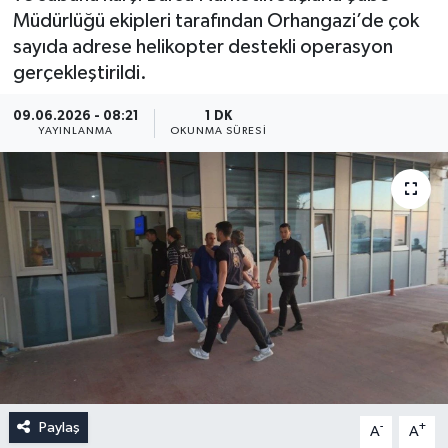
Müdürlüğü ekipleri tarafından Orhangazi’de çok
sayıda adrese helikopter destekli operasyon
gerçekleştirildi.
09.06.2026 - 08:21
1 DK
YAYINLANMA
OKUNMA SÜRESI
Paylaş
-
+
A
A