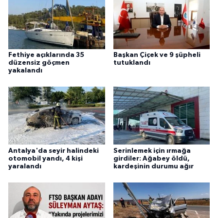
Fethiye açıklarında 35
Başkan Çiçek ve 9 şüpheli
düzensiz göçmen
tutuklandı
yakalandı
Antalya'da seyir halindeki
Serinlemek için ırmağa
otomobil yandı, 4 kişi
girdiler: Ağabey öldü,
yaralandı
kardeşinin durumu ağır