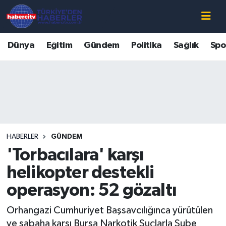
Nöbetçi Eczaneler
Dünya
Eğitim
Gündem
Politika
Sağlık
Spo
Hava Durumu
Muğla Namaz Vakitleri
Trafik Durumu
HABERLER
GÜNDEM
Süper Lig Puan Durumu ve Fikstür
'Torbacılara' karşı
Tüm Manşetler
helikopter destekli
operasyon: 52 gözaltı
Son Dakika Haberleri
Orhangazi Cumhuriyet Başsavcılığınca yürütülen
Haber Arşivi
ve sabaha karşı Bursa Narkotik Suçlarla Şube