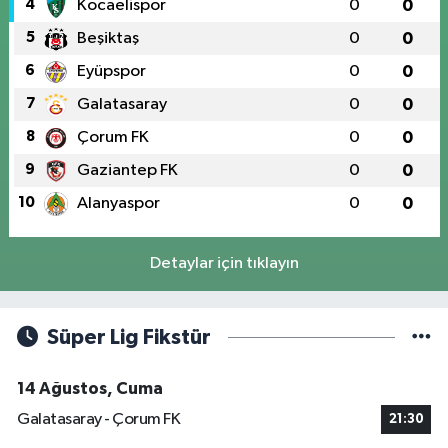
4
Kocaelispor
0
0
5
Beşiktaş
0
0
6
Eyüpspor
0
0
7
Galatasaray
0
0
8
Çorum FK
0
0
9
Gaziantep FK
0
0
10
Alanyaspor
0
0
Detaylar için tıklayın
Süper Lig Fikstür
14 Ağustos, Cuma
Galatasaray - Çorum FK
21:30