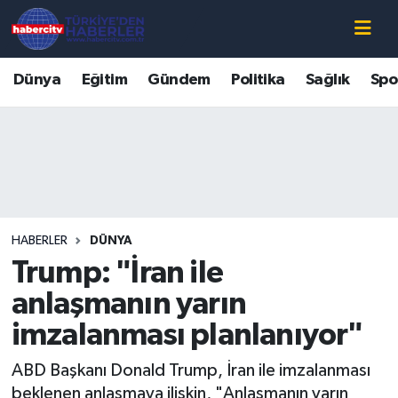
Nöbetçi Eczaneler
Dünya
Eğitim
Gündem
Politika
Sağlık
Spo
Hava Durumu
Muğla Namaz Vakitleri
Trafik Durumu
HABERLER
DÜNYA
Süper Lig Puan Durumu ve Fikstür
Trump: "İran ile
Tüm Manşetler
anlaşmanın yarın
imzalanması planlanıyor"
Son Dakika Haberleri
ABD Başkanı Donald Trump, İran ile imzalanması
Haber Arşivi
beklenen anlaşmaya ilişkin, "Anlaşmanın yarın