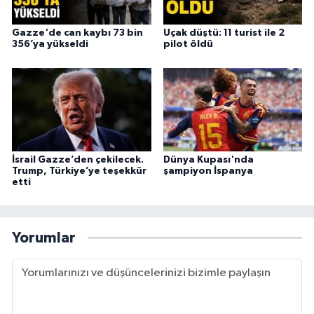
Gazze'de can kaybı 73 bin
Uçak düştü: 11 turist ile 2
356’ya yükseldi
pilot öldü
İsrail Gazze’den çekilecek.
Dünya Kupası'nda
Trump, Türkiye’ye teşekkür
şampiyon İspanya
etti
Yorumlar