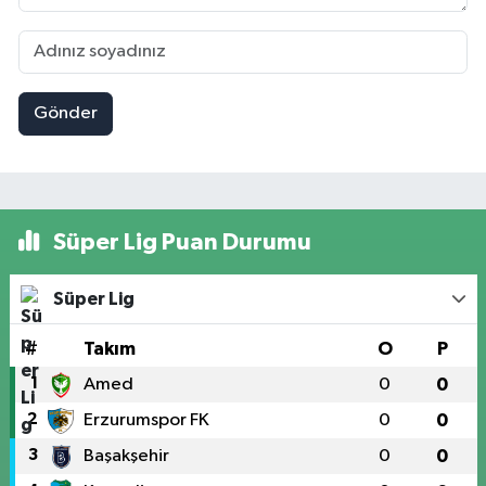
Gönder
Süper Lig Puan Durumu
Süper Lig
#
Takım
O
P
1
Amed
0
0
2
Erzurumspor FK
0
0
3
Başakşehir
0
0