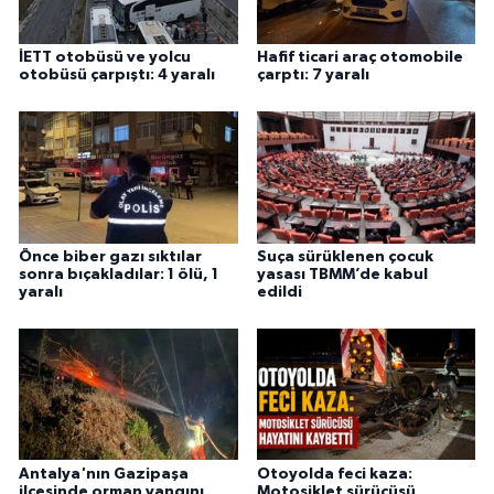
İETT otobüsü ve yolcu
Hafif ticari araç otomobile
otobüsü çarpıştı: 4 yaralı
çarptı: 7 yaralı
Önce biber gazı sıktılar
Suça sürüklenen çocuk
sonra bıçakladılar: 1 ölü, 1
yasası TBMM’de kabul
yaralı
edildi
Antalya'nın Gazipaşa
Otoyolda feci kaza:
ilçesinde orman yangını
Motosiklet sürücüsü