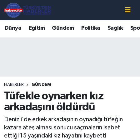
Nöbetçi Eczaneler
Dünya
Eğitim
Gündem
Politika
Sağlık
Spo
Hava Durumu
Muğla Namaz Vakitleri
Trafik Durumu
HABERLER
GÜNDEM
Süper Lig Puan Durumu ve Fikstür
Tüfekle oynarken kız
Tüm Manşetler
arkadaşını öldürdü
Denizli'de erkek arkadaşının oynadığı tüfeğin
Son Dakika Haberleri
kazara ateş alması sonucu saçmaların isabet
ettiği 15 yaşındaki kız hayatını kaybetti
Haber Arşivi