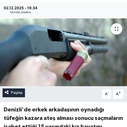
02.12.2025 - 19:34
YAYINLANMA
Paylaş
-
+
A
A
Denizli'de erkek arkadaşının oynadığı
tüfeğin kazara ateş alması sonucu saçmaların
isabet ettiği 15 yaşındaki kız hayatını