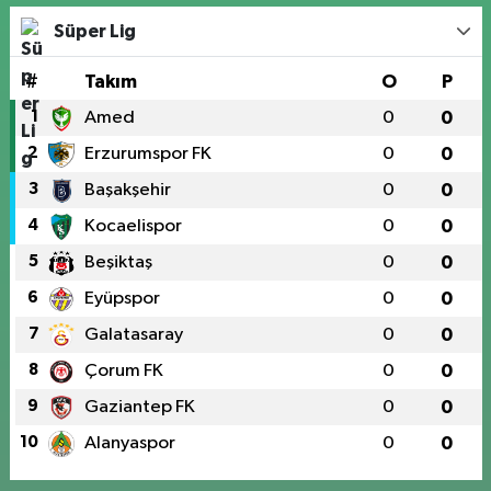
Süper Lig
#
Takım
O
P
1
Amed
0
0
2
Erzurumspor FK
0
0
3
Başakşehir
0
0
4
Kocaelispor
0
0
5
Beşiktaş
0
0
6
Eyüpspor
0
0
7
Galatasaray
0
0
8
Çorum FK
0
0
9
Gaziantep FK
0
0
10
Alanyaspor
0
0