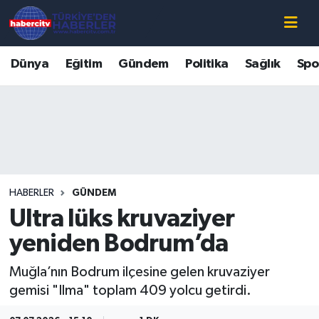
Nöbetçi Eczaneler
Dünya
Eğitim
Gündem
Politika
Sağlık
Spo
Hava Durumu
Muğla Namaz Vakitleri
Trafik Durumu
HABERLER
GÜNDEM
Süper Lig Puan Durumu ve Fikstür
Ultra lüks kruvaziyer
Tüm Manşetler
yeniden Bodrum’da
Muğla’nın Bodrum ilçesine gelen kruvaziyer
Son Dakika Haberleri
gemisi "Ilma" toplam 409 yolcu getirdi.
Haber Arşivi