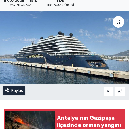
07.07.2026 - 15:10
1 DK
YAYINLANMA
OKUNMA SÜRESI
Paylaş
-
+
A
A
Antalya'nın Gazipaşa
ilçesinde orman yangını