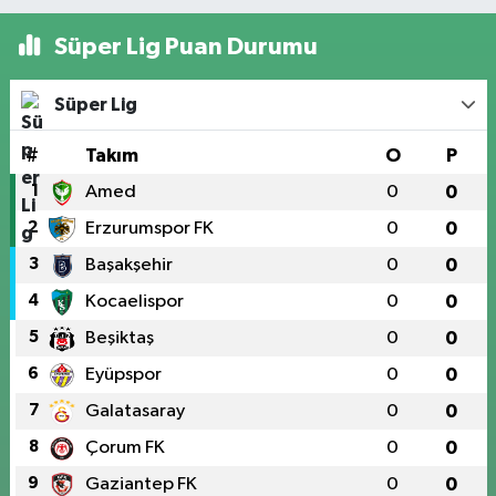
Süper Lig Puan Durumu
Süper Lig
#
Takım
O
P
1
Amed
0
0
2
Erzurumspor FK
0
0
3
Başakşehir
0
0
4
Kocaelispor
0
0
5
Beşiktaş
0
0
6
Eyüpspor
0
0
7
Galatasaray
0
0
8
Çorum FK
0
0
9
Gaziantep FK
0
0