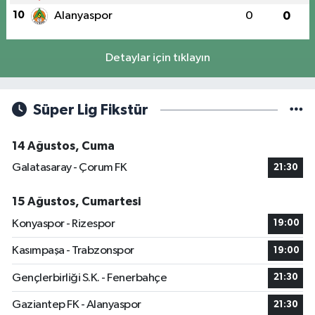
10
Alanyaspor
0
0
Detaylar için tıklayın
Süper Lig Fikstür
14 Ağustos, Cuma
Galatasaray - Çorum FK
21:30
15 Ağustos, Cumartesi
Konyaspor - Rizespor
19:00
Kasımpaşa - Trabzonspor
19:00
Gençlerbirliği S.K. - Fenerbahçe
21:30
Gaziantep FK - Alanyaspor
21:30