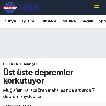
Nöbetçi Eczaneler
Dünya
Eğitim
Gündem
Politika
Sağlık
Spo
Hava Durumu
Muğla Namaz Vakitleri
Trafik Durumu
HABERLER
MANŞET
Süper Lig Puan Durumu ve Fikstür
Üst üste depremler
Tüm Manşetler
korkutuyor
Muğla’nın Karacaören mahallesinde art arda 7
Son Dakika Haberleri
deprem kaydedildi
Haber Arşivi