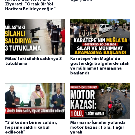
Ziyareti: “Ortak Bir Yol
Haritası Belirleyeceğiz”
Milas'taki silahlı saldırıya 3
Karatepe'nin Muğla'da
tutuklama
gösterdiği bölgelerde silah
ve mühimmat aramasına
başlandı
"3 ülkeden birine saldırı,
Marmaris-İçmeler yolunda
hepsine saldırı kabul
motor kazası: 1 ölü, 1 ağır
edilecek"
yaralı