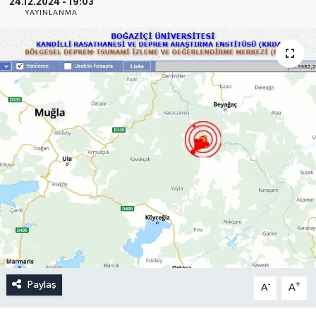
24.12.2024 - 19:03
YAYINLANMA
Paylaş
-
+
A
A