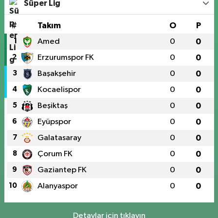
Süper Lig
#
Takım
O
P
1
Amed
0
0
2
Erzurumspor FK
0
0
3
Başakşehir
0
0
4
Kocaelispor
0
0
5
Beşiktaş
0
0
6
Eyüpspor
0
0
7
Galatasaray
0
0
8
Çorum FK
0
0
9
Gaziantep FK
0
0
10
Alanyaspor
0
0
Detaylar için tıklayın