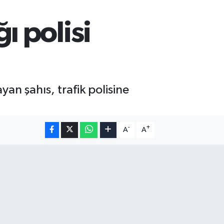
 polisi
an şahıs, trafik polisine
-
+
A
A