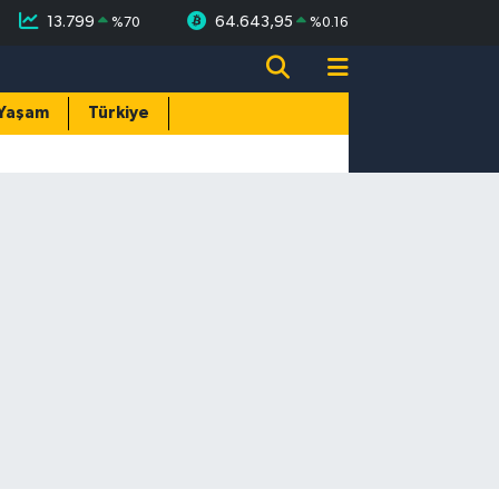
13.799
64.643,95
%
70
%
0.16
Yaşam
Türkiye