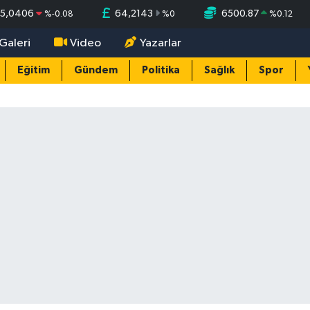
55,0406
64,2143
6500.87
%
-0.08
%
0
%
0.12
Galeri
Video
Yazarlar
Eğitim
Gündem
Politika
Sağlık
Spor