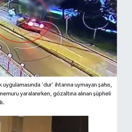
ik uygulamasında ‘dur' ihtarına uymayan şahıs,
s memuru yaralanırken, gözaltına alınan şüpheli
ı.