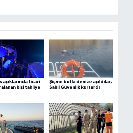
 açıklarında ticari
Şişme botla denize açıldılar,
alanan kişi tahliye
Sahil Güvenlik kurtardı