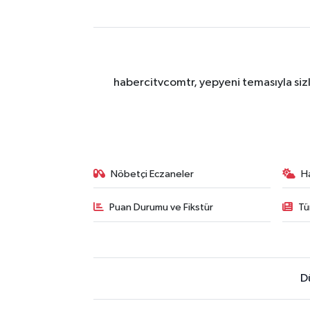
habercitvcomtr, yepyeni temasıyla sizl
Nöbetçi Eczaneler
H
Puan Durumu ve Fikstür
Tü
D