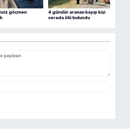
nsiz göçmen
4 gündür aranan kayıp kişi
ı
serada ölü bulundu