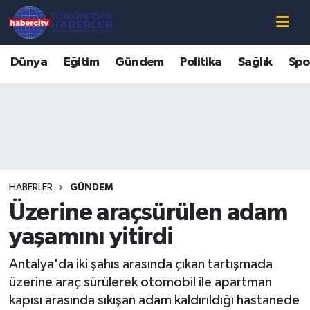
Nöbetçi Eczaneler
Dünya
Eğitim
Gündem
Politika
Sağlık
Spo
Hava Durumu
Muğla Namaz Vakitleri
Trafik Durumu
HABERLER
GÜNDEM
Süper Lig Puan Durumu ve Fikstür
Üzerine araçsürülen adam
Tüm Manşetler
yaşamını yitirdi
Antalya'da iki şahıs arasında çıkan tartışmada
Son Dakika Haberleri
üzerine araç sürülerek otomobil ile apartman
kapısı arasında sıkışan adam kaldırıldığı hastanede
Haber Arşivi