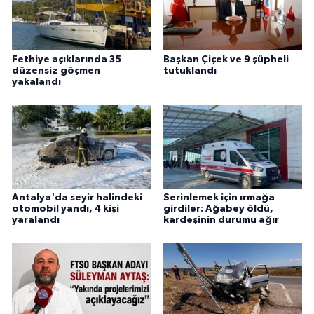
Fethiye açıklarında 35
Başkan Çiçek ve 9 şüpheli
düzensiz göçmen
tutuklandı
yakalandı
Antalya'da seyir halindeki
Serinlemek için ırmağa
otomobil yandı, 4 kişi
girdiler: Ağabey öldü,
yaralandı
kardeşinin durumu ağır