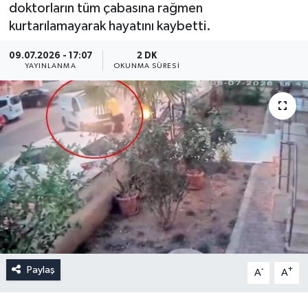
doktorların tüm çabasına rağmen
kurtarılamayarak hayatını kaybetti.
09.07.2026 - 17:07
2 DK
YAYINLANMA
OKUNMA SÜRESI
Paylaş
-
+
A
A