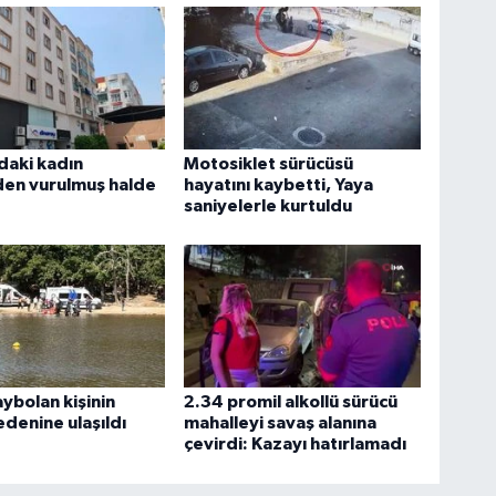
daki kadın
Motosiklet sürücüsü
en vurulmuş halde
hayatını kaybetti, Yaya
saniyelerle kurtuldu
ybolan kişinin
2.34 promil alkollü sürücü
edenine ulaşıldı
mahalleyi savaş alanına
çevirdi: Kazayı hatırlamadı