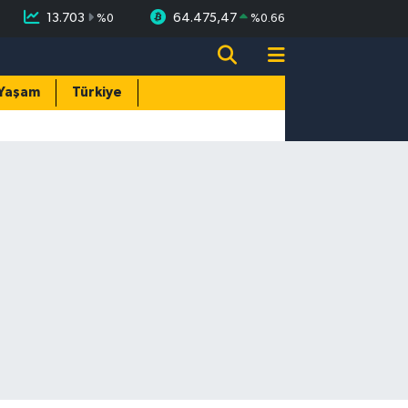
13.703
64.475,47
%
0
%
0.66
Yaşam
Türkiye