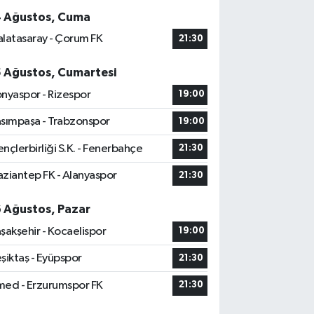
4 Ağustos, Cuma
latasaray - Çorum FK
21:30
5 Ağustos, Cumartesi
nyaspor - Rizespor
19:00
sımpaşa - Trabzonspor
19:00
nçlerbirliği S.K. - Fenerbahçe
21:30
ziantep FK - Alanyaspor
21:30
6 Ağustos, Pazar
şakşehir - Kocaelispor
19:00
şiktaş - Eyüpspor
21:30
ed - Erzurumspor FK
21:30