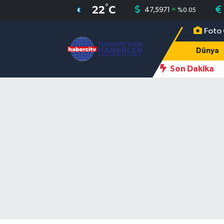
°
22
C
47,5971
%
0.05
Foto 
Nöbetçi Eczaneler
Dünya
Hava Durumu
Son Dakika
Muğla Namaz Vakitleri
Trafik Durumu
Süper Lig Puan Durumu ve Fikstür
Tüm Manşetler
Son Dakika Haberleri
Haber Arşivi