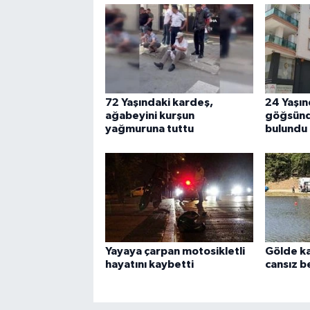
72 Yaşındaki kardeş,
24 Yaşın
ağabeyini kurşun
göğsünd
yağmuruna tuttu
bulundu
Yayaya çarpan motosikletli
Gölde ka
hayatını kaybetti
cansız b