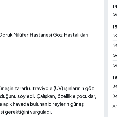
1
Ga
1
Doruk Nilüfer Hastanesi Göz Hastalıkları
Ko
Ka
Ge
Ga
1
Ba
şin zararlı ultraviyole (UV) ışınlarının göz
rduğunu söyledi. Çalışkan, özellikle çocuklar,
Be
üre açık havada bulunan bireylerin güneş
Am
i gerektiğini vurguladı.