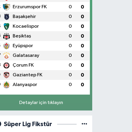
2
Erzurumspor FK
0
0
3
Başakşehir
0
0
4
Kocaelispor
0
0
5
Beşiktaş
0
0
6
Eyüpspor
0
0
7
Galatasaray
0
0
8
Çorum FK
0
0
9
Gaziantep FK
0
0
0
Alanyaspor
0
0
Detaylar için tıklayın
Süper Lig Fikstür