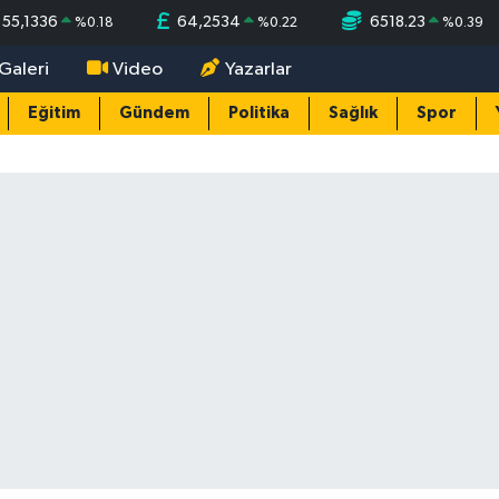
55,1336
64,2534
6518.23
%
0.18
%
0.22
%
0.39
Galeri
Video
Yazarlar
Eğitim
Gündem
Politika
Sağlık
Spor