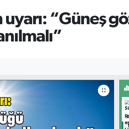
uyarı: “Güneş gö
anılmalı”