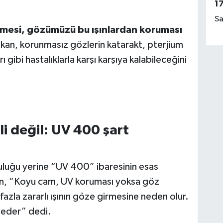
1
Sa
kesmesi, gözümüzü bu ışınlardan koruması
şkan, korunmasız gözlerin katarakt, pterjium
gibi hastalıklarla karşı karşıya kalabileceğini
i değil: UV 400 şart
uğu yerine “UV 400” ibaresinin esas
şkan, “Koyu cam, UV koruması yoksa göz
azla zararlı ışının göze girmesine neden olur.
 eder” dedi.