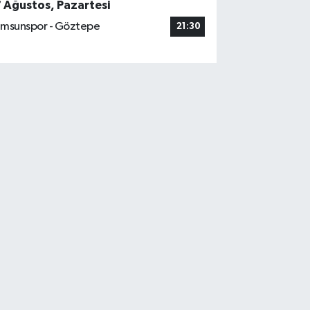
7 Ağustos, Pazartesi
msunspor - Göztepe
21:30