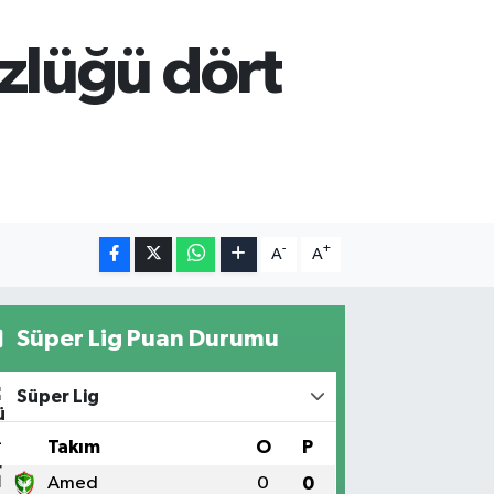
zlüğü dört
-
+
A
A
Süper Lig Puan Durumu
Süper Lig
#
Takım
O
P
1
Amed
0
0