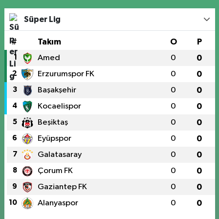
Süper Lig
#
Takım
O
P
1
Amed
0
0
2
Erzurumspor FK
0
0
3
Başakşehir
0
0
4
Kocaelispor
0
0
5
Beşiktaş
0
0
6
Eyüpspor
0
0
7
Galatasaray
0
0
8
Çorum FK
0
0
9
Gaziantep FK
0
0
10
Alanyaspor
0
0