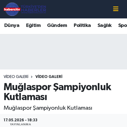
Nöbetçi Eczaneler
Dünya
Eğitim
Gündem
Politika
Sağlık
Spo
Hava Durumu
Muğla Namaz Vakitleri
Trafik Durumu
VIDEO GALERI
VIDEO GALERI
Süper Lig Puan Durumu ve Fikstür
Muğlaspor Şampiyonluk
Tüm Manşetler
Kutlaması
Muğlaspor Şampiyonluk Kutlaması
Son Dakika Haberleri
17.05.2026 - 18:33
Haber Arşivi
YAYINLANMA