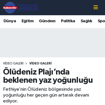
Nöbetçi Eczaneler
Dünya
Eğitim
Gündem
Politika
Sağlık
Spo
Hava Durumu
Muğla Namaz Vakitleri
Trafik Durumu
VIDEO GALERI
VIDEO GALERI
Süper Lig Puan Durumu ve Fikstür
Ölüdeniz Plajı’nda
Tüm Manşetler
beklenen yaz yoğunluğu
Fethiye’nin Ölüdeniz bölgesinde yaz
Son Dakika Haberleri
yoğunluğu her geçen gün artarak devam
ediyor.
Haber Arşivi