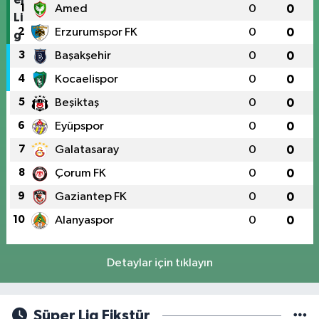
1
Amed
0
0
2
Erzurumspor FK
0
0
3
Başakşehir
0
0
4
Kocaelispor
0
0
5
Beşiktaş
0
0
6
Eyüpspor
0
0
7
Galatasaray
0
0
8
Çorum FK
0
0
9
Gaziantep FK
0
0
10
Alanyaspor
0
0
Detaylar için tıklayın
Süper Lig Fikstür