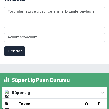
Gönder
Süper Lig Puan Durumu
Süper Lig
#
Takım
O
P