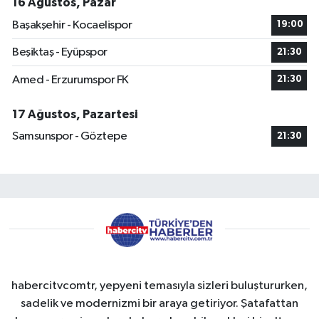
16 Ağustos, Pazar
Başakşehir - Kocaelispor
19:00
Beşiktaş - Eyüpspor
21:30
Amed - Erzurumspor FK
21:30
17 Ağustos, Pazartesi
Samsunspor - Göztepe
21:30
habercitvcomtr, yepyeni temasıyla sizleri buluştururken,
sadelik ve modernizmi bir araya getiriyor. Şatafattan