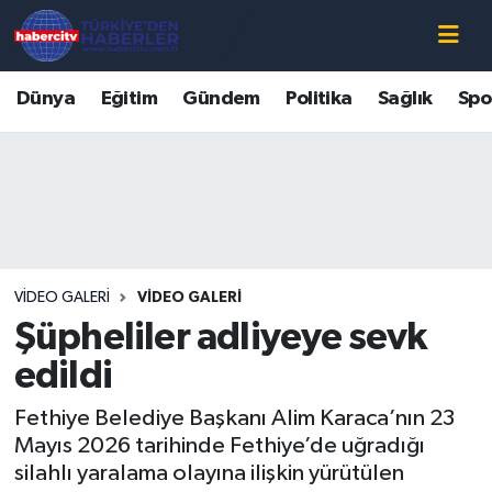
Nöbetçi Eczaneler
Dünya
Eğitim
Gündem
Politika
Sağlık
Spo
Hava Durumu
Muğla Namaz Vakitleri
Trafik Durumu
VIDEO GALERI
VIDEO GALERI
Süper Lig Puan Durumu ve Fikstür
Şüpheliler adliyeye sevk
Tüm Manşetler
edildi
Fethiye Belediye Başkanı Alim Karaca’nın 23
Son Dakika Haberleri
Mayıs 2026 tarihinde Fethiye’de uğradığı
silahlı yaralama olayına ilişkin yürütülen
Haber Arşivi