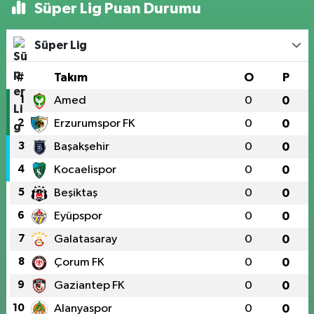
Süper Lig Puan Durumu
Süper Lig
#
Takım
O
P
1
Amed
0
0
2
Erzurumspor FK
0
0
3
Başakşehir
0
0
4
Kocaelispor
0
0
5
Beşiktaş
0
0
6
Eyüpspor
0
0
7
Galatasaray
0
0
8
Çorum FK
0
0
9
Gaziantep FK
0
0
10
Alanyaspor
0
0