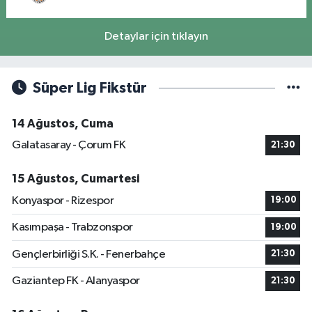
Detaylar için tıklayın
Süper Lig Fikstür
14 Ağustos, Cuma
Galatasaray - Çorum FK
21:30
15 Ağustos, Cumartesi
Konyaspor - Rizespor
19:00
Kasımpaşa - Trabzonspor
19:00
Gençlerbirliği S.K. - Fenerbahçe
21:30
Gaziantep FK - Alanyaspor
21:30