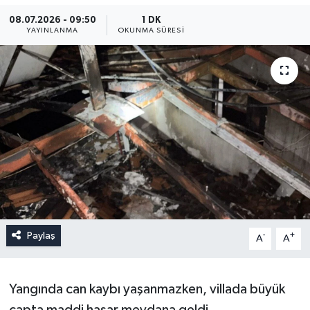
08.07.2026 - 09:50
1 DK
YAYINLANMA
OKUNMA SÜRESI
Paylaş
-
+
A
A
Yangında can kaybı yaşanmazken, villada büyük
çapta maddi hasar meydana geldi.