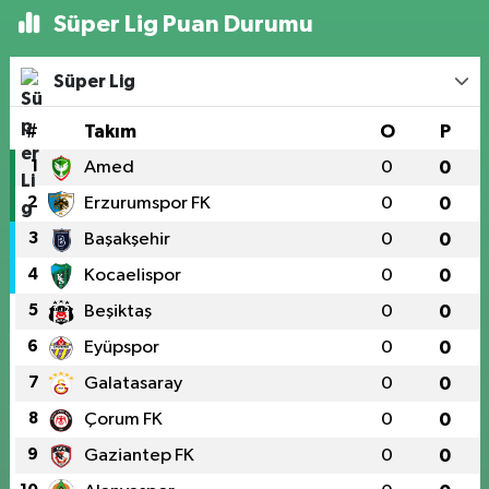
Süper Lig Puan Durumu
Süper Lig
#
Takım
O
P
1
Amed
0
0
2
Erzurumspor FK
0
0
3
Başakşehir
0
0
4
Kocaelispor
0
0
5
Beşiktaş
0
0
6
Eyüpspor
0
0
7
Galatasaray
0
0
8
Çorum FK
0
0
9
Gaziantep FK
0
0