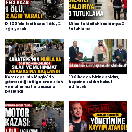
D-100'de feci kaza: 1 ölü, 2
Milas'taki silahlı saldırıya 3
ağır yaralı
tutuklama
Karatepe'nin Muğla'da
"3 ülkeden birine saldırı,
gösterdiği bölgelerde silah
hepsine saldırı kabul
ve mühimmat aramasına
edilecek"
başlandı