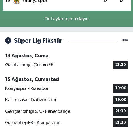
10
Alanyaspor
0
0
Detaylar için tıklayın
Süper Lig Fikstür
14 Ağustos, Cuma
Galatasaray - Çorum FK
21:30
15 Ağustos, Cumartesi
Konyaspor - Rizespor
19:00
Kasımpaşa - Trabzonspor
19:00
Gençlerbirliği S.K. - Fenerbahçe
21:30
Gaziantep FK - Alanyaspor
21:30