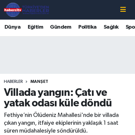
Nöbetçi Eczaneler
Dünya
Eğitim
Gündem
Politika
Sağlık
Spo
Hava Durumu
Muğla Namaz Vakitleri
Trafik Durumu
HABERLER
MANŞET
Süper Lig Puan Durumu ve Fikstür
Villada yangın: Çatı ve
Tüm Manşetler
yatak odası küle döndü
Fethiye’nin Ölüdeniz Mahallesi'nde bir villada
Son Dakika Haberleri
çıkan yangın, itfaiye ekiplerinin yaklaşık 1 saat
süren müdahalesiyle söndürüldü.
Haber Arşivi