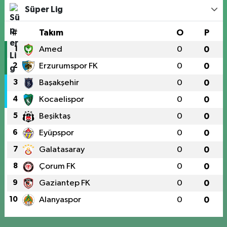
Süper Lig
#
Takım
O
P
1
Amed
0
0
2
Erzurumspor FK
0
0
3
Başakşehir
0
0
4
Kocaelispor
0
0
5
Beşiktaş
0
0
6
Eyüpspor
0
0
7
Galatasaray
0
0
8
Çorum FK
0
0
9
Gaziantep FK
0
0
10
Alanyaspor
0
0