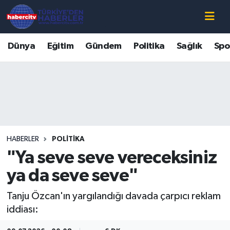
Nöbetçi Eczaneler
Dünya
Eğitim
Gündem
Politika
Sağlık
Spo
Hava Durumu
Muğla Namaz Vakitleri
Trafik Durumu
HABERLER
POLITIKA
Süper Lig Puan Durumu ve Fikstür
"Ya seve seve vereceksiniz
Tüm Manşetler
ya da seve seve"
Tanju Özcan'ın yargılandığı davada çarpıcı reklam
Son Dakika Haberleri
iddiası:
Haber Arşivi