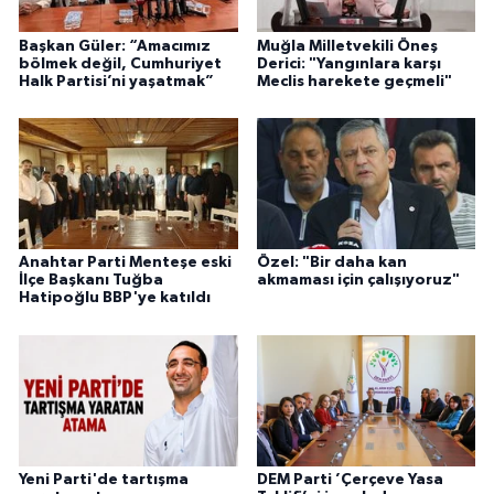
Başkan Güler: “Amacımız
Muğla Milletvekili Öneş
bölmek değil, Cumhuriyet
Derici: "Yangınlara karşı
Halk Partisi’ni yaşatmak”
Meclis harekete geçmeli"
Anahtar Parti Menteşe eski
Özel: "Bir daha kan
İlçe Başkanı Tuğba
akmaması için çalışıyoruz"
Hatipoğlu BBP'ye katıldı
Yeni Parti'de tartışma
DEM Parti ’Çerçeve Yasa