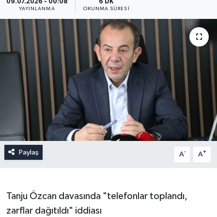
09.07.2026 - 00:08
6 DK
YAYINLANMA
OKUNMA SÜRESI
Paylaş
-
+
A
A
Tanju Özcan davasında "telefonlar toplandı,
zarflar dağıtıldı" iddiası