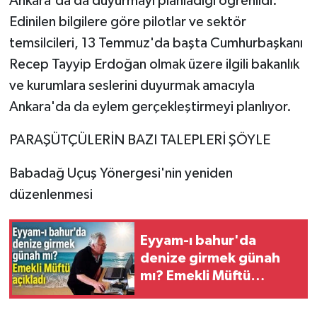
Ankara'da da duyurmayı planladığı öğrenildi.
Edinilen bilgilere göre pilotlar ve sektör
temsilcileri, 13 Temmuz'da başta Cumhurbaşkanı
Recep Tayyip Erdoğan olmak üzere ilgili bakanlık
ve kurumlara seslerini duyurmak amacıyla
Ankara'da da eylem gerçekleştirmeyi planlıyor.
PARAŞÜTÇÜLERİN BAZI TALEPLERİ ŞÖYLE
Babadağ Uçuş Yönergesi'nin yeniden
düzenlenmesi
Eyyam-ı bahur'da
denize girmek günah
mı? Emekli Müftü
açıkladı