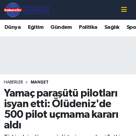
Nöbetçi Eczaneler
Dünya
Eğitim
Gündem
Politika
Sağlık
Spo
Hava Durumu
Muğla Namaz Vakitleri
Trafik Durumu
HABERLER
MANŞET
Süper Lig Puan Durumu ve Fikstür
Yamaç paraşütü pilotları
Tüm Manşetler
isyan etti: Ölüdeniz'de
500 pilot uçmama kararı
Son Dakika Haberleri
aldı
Haber Arşivi