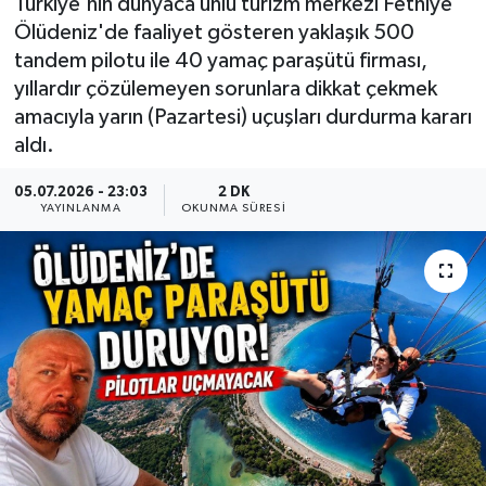
Türkiye'nin dünyaca ünlü turizm merkezi Fethiye
Ölüdeniz'de faaliyet gösteren yaklaşık 500
tandem pilotu ile 40 yamaç paraşütü firması,
yıllardır çözülemeyen sorunlara dikkat çekmek
amacıyla yarın (Pazartesi) uçuşları durdurma kararı
aldı.
05.07.2026 - 23:03
2 DK
YAYINLANMA
OKUNMA SÜRESI