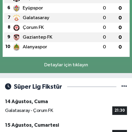
6
Eyüpspor
0
0
7
Galatasaray
0
0
8
Çorum FK
0
0
9
Gaziantep FK
0
0
10
Alanyaspor
0
0
Detaylar için tıklayın
Süper Lig Fikstür
14 Ağustos, Cuma
Galatasaray - Çorum FK
21:30
15 Ağustos, Cumartesi