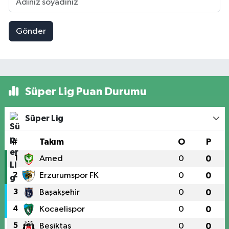
Gönder
Süper Lig Puan Durumu
Süper Lig
#
Takım
O
P
1
Amed
0
0
2
Erzurumspor FK
0
0
3
Başakşehir
0
0
4
Kocaelispor
0
0
5
Beşiktaş
0
0