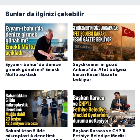
Bunlar da ilginizi çekebilir
Eyyam-ı bahur'da denize
Seydikemer'in gözü
girmek günah mı? Emekli
Ankara'da: Afet bölgesi
Müftü açıkladı
kararı Resmî Gazete
bekliyor
Bakanlıktan 5 ilde
Başkan Karaca ve CHP'li
mikroplastik denetimi:
Fethiye Belediye Meclisi