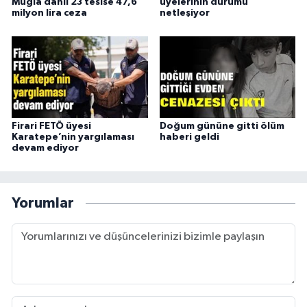
Muğla dahil 23 tesise 47,6
üyelerinin durumu
milyon lira ceza
netleşiyor
Firari FETÖ üyesi
Doğum gününe gitti ölüm
Karatepe’nin yargılaması
haberi geldi
devam ediyor
Yorumlar