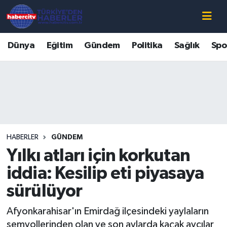
Nöbetçi Eczaneler
Dünya
Eğitim
Gündem
Politika
Sağlık
Spo
Hava Durumu
Muğla Namaz Vakitleri
Trafik Durumu
HABERLER
GÜNDEM
Süper Lig Puan Durumu ve Fikstür
Yılkı atları için korkutan
Tüm Manşetler
iddia: Kesilip eti piyasaya
sürülüyor
Son Dakika Haberleri
Afyonkarahisar'ın Emirdağ ilçesindeki yaylaların
Haber Arşivi
semvollerinden olan ve son aylarda kaçak avcılar