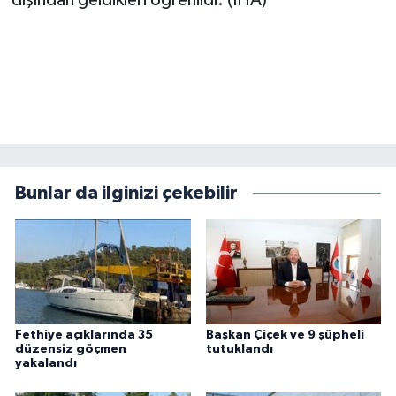
dışından geldikleri öğrenildi. (İHA)
Bunlar da ilginizi çekebilir
Fethiye açıklarında 35
Başkan Çiçek ve 9 şüpheli
düzensiz göçmen
tutuklandı
yakalandı