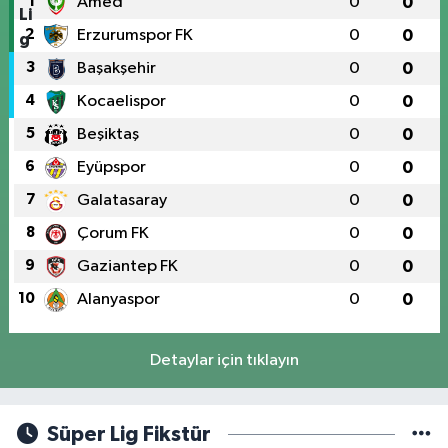
1
Amed
0
0
2
Erzurumspor FK
0
0
3
Başakşehir
0
0
4
Kocaelispor
0
0
5
Beşiktaş
0
0
6
Eyüpspor
0
0
7
Galatasaray
0
0
8
Çorum FK
0
0
9
Gaziantep FK
0
0
10
Alanyaspor
0
0
Detaylar için tıklayın
Süper Lig Fikstür