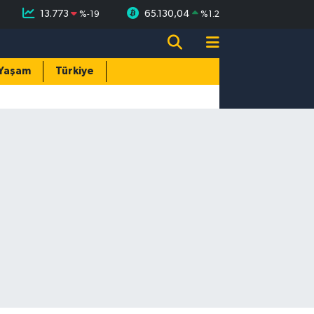
13.773
65.130,04
%
-19
%
1.2
Yaşam
Türkiye