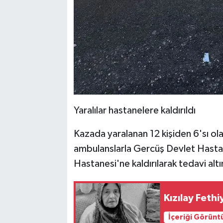
Yaralılar hastanelere kaldırıldı
Kazada yaralanan 12 kişiden 6'sı ola
ambulanslarla Gercüş Devlet Hastan
Hastanesi'ne kaldırılarak tedavi altın
Kızılay Feth
İçeriği Görünt