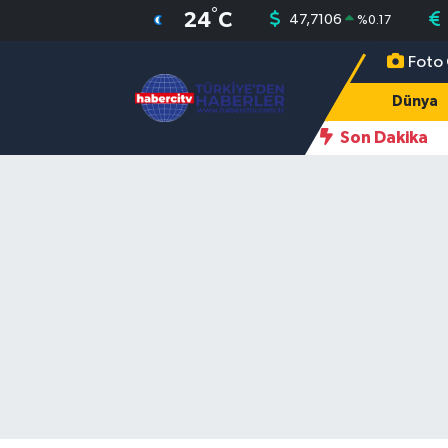
°
24
C
47,7106
%
0.17
Foto 
Nöbetçi Eczaneler
Dünya
Hava Durumu
Son Dakika
Muğla Namaz Vakitleri
Trafik Durumu
Süper Lig Puan Durumu ve Fikstür
Tüm Manşetler
Son Dakika Haberleri
Haber Arşivi