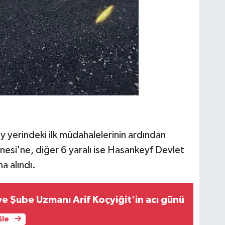
y yerindeki ilk müdahalelerinin ardından
esi'ne, diğer 6 yaralı ise Hasankeyf Devlet
a alındı.
iye Şube Uzmanı Arif Koçyiğit'in acı günü
üle