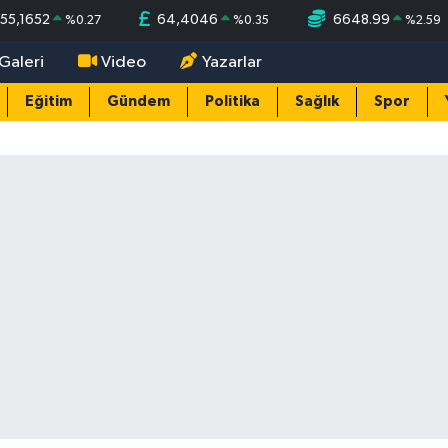
55,1652
64,4046
6648.99
%
0.27
%
0.35
%
2.59
Galeri
Video
Yazarlar
Eğitim
Gündem
Politika
Sağlık
Spor