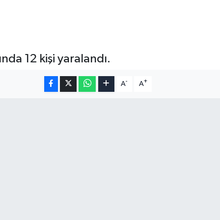
nda 12 kişi yaralandı.
-
+
A
A