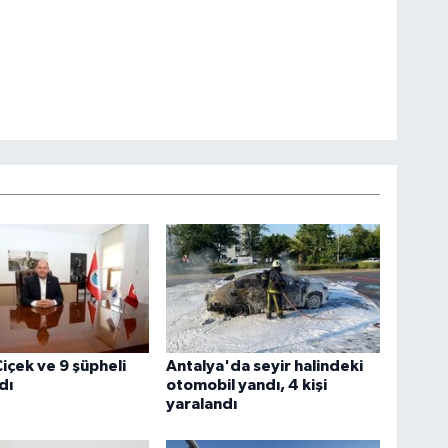
içek ve 9 şüpheli
Antalya'da seyir halindeki
dı
otomobil yandı, 4 kişi
yaralandı