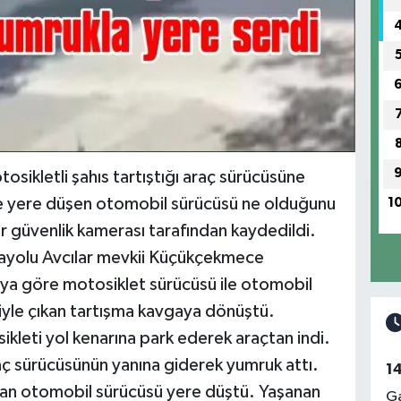
osikletli şahıs tartıştığı araç sürücüsüne
le yere düşen otomobil sürücüsü ne olduğunu
1
r güvenlik kamerası tarafından kaydedildi.
rayolu Avcılar mevkii Küçükçekmece
ya göre motosiklet sürücüsü ile otomobil
yle çıkan tartışma kavgaya dönüştü.
ikleti yol kenarına park ederek araçtan indi.
ç sürücüsünün yanına giderek yumruk attı.
1
dan otomobil sürücüsü yere düştü. Yaşanan
Ga