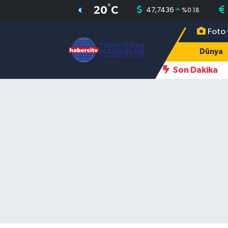
°
20
C
47,7436
%
0.18
Foto 
Nöbetçi Eczaneler
Dünya
Hava Durumu
Son Dakika
Muğla Namaz Vakitleri
Trafik Durumu
Süper Lig Puan Durumu ve Fikstür
Tüm Manşetler
Son Dakika Haberleri
Haber Arşivi