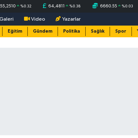
55,2510
64,4811
6660.55
%
0.32
%
0.38
%
0.03
Galeri
Video
Yazarlar
Eğitim
Gündem
Politika
Sağlık
Spor