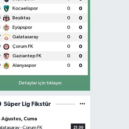
4
Kocaelispor
0
0
5
Beşiktaş
0
0
6
Eyüpspor
0
0
7
Galatasaray
0
0
8
Çorum FK
0
0
9
Gaziantep FK
0
0
0
Alanyaspor
0
0
Detaylar için tıklayın
Süper Lig Fikstür
4 Ağustos, Cuma
latasaray - Çorum FK
21:30