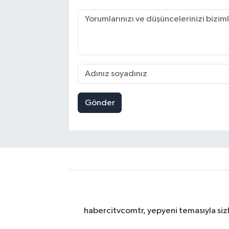
Gönder
habercitvcomtr, yepyeni temasıyla sizl