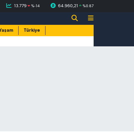
13.779
64.960,21
%
-14
%
0.87
Yaşam
Türkiye