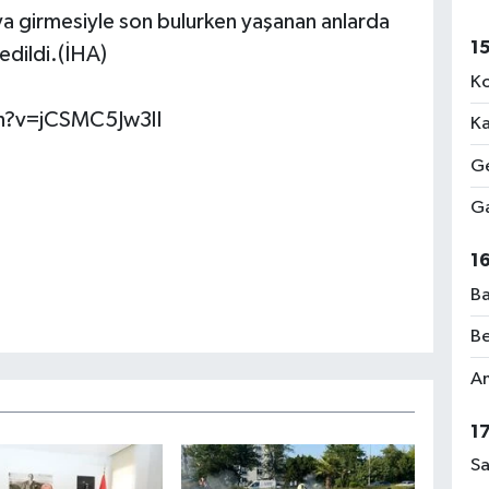
ya girmesiyle son bulurken yaşanan anlarda
1
edildi.(İHA)
Ko
h?v=jCSMC5Jw3lI
Ka
Ge
Ga
1
Ba
Be
Am
1
Sa