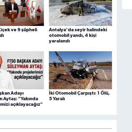
içek ve 9 şüpheli
Antalya'da seyir halindeki
dı
otomobil yandı, 4 kişi
yaralandı
şkan Adayı
İki Otomobil Çarpıştı: 1 Ölü,
 Aytaş: "Yakında
5 Yaralı
imizi açıklayacağız"