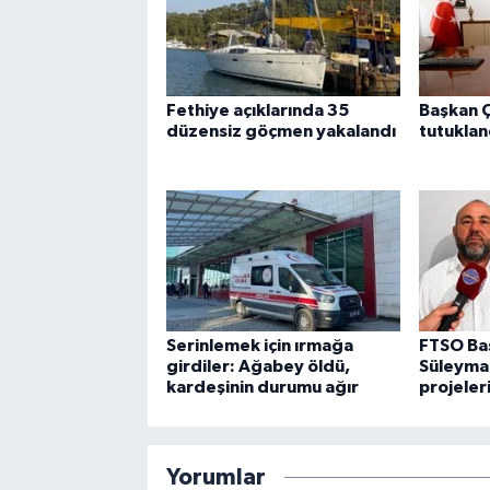
Fethiye açıklarında 35
Başkan Ç
düzensiz göçmen yakalandı
tutuklan
Serinlemek için ırmağa
FTSO Ba
girdiler: Ağabey öldü,
Süleyman
kardeşinin durumu ağır
projeler
Yorumlar