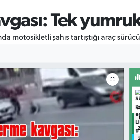
vgası: Tek yumrukl
nda motosikletli şahıs tartıştığı araç sürü