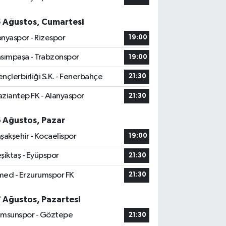
5 Ağustos, Cumartesi
nyaspor - Rizespor
19:00
sımpaşa - Trabzonspor
19:00
nçlerbirliği S.K. - Fenerbahçe
21:30
ziantep FK - Alanyaspor
21:30
6 Ağustos, Pazar
şakşehir - Kocaelispor
19:00
şiktaş - Eyüpspor
21:30
ed - Erzurumspor FK
21:30
7 Ağustos, Pazartesi
msunspor - Göztepe
21:30