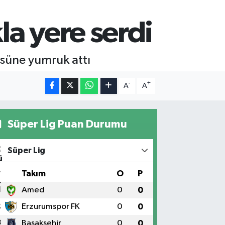
a yere serdi
cüsüne yumruk attı
-
+
A
A
Süper Lig Puan Durumu
Süper Lig
#
Takım
O
P
1
Amed
0
0
2
Erzurumspor FK
0
0
3
Başakşehir
0
0