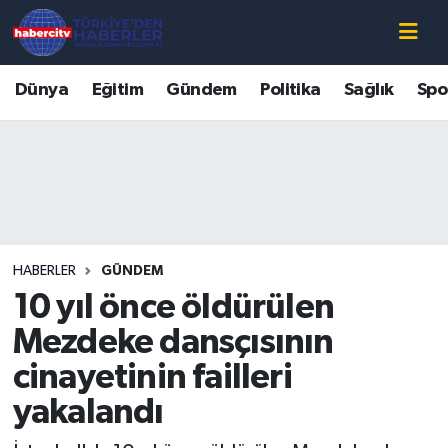
Nöbetçi Eczaneler
Dünya
Eğitim
Gündem
Politika
Sağlık
Spo
Hava Durumu
Muğla Namaz Vakitleri
Trafik Durumu
HABERLER
GÜNDEM
Süper Lig Puan Durumu ve Fikstür
10 yıl önce öldürülen
Tüm Manşetler
Mezdeke dansçısının
cinayetinin failleri
Son Dakika Haberleri
yakalandı
Haber Arşivi