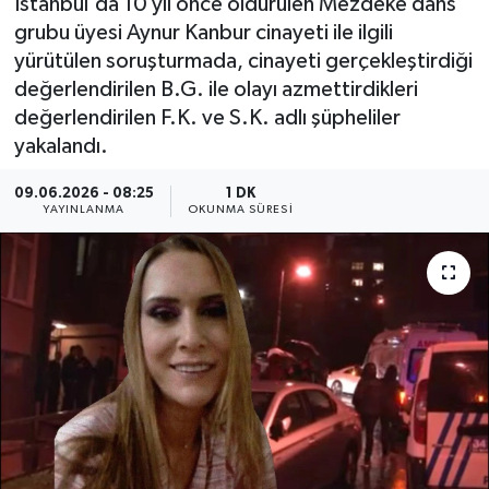
İstanbul'da 10 yıl önce öldürülen Mezdeke dans
grubu üyesi Aynur Kanbur cinayeti ile ilgili
yürütülen soruşturmada, cinayeti gerçekleştirdiği
değerlendirilen B.G. ile olayı azmettirdikleri
değerlendirilen F.K. ve S.K. adlı şüpheliler
yakalandı.
09.06.2026 - 08:25
1 DK
YAYINLANMA
OKUNMA SÜRESI