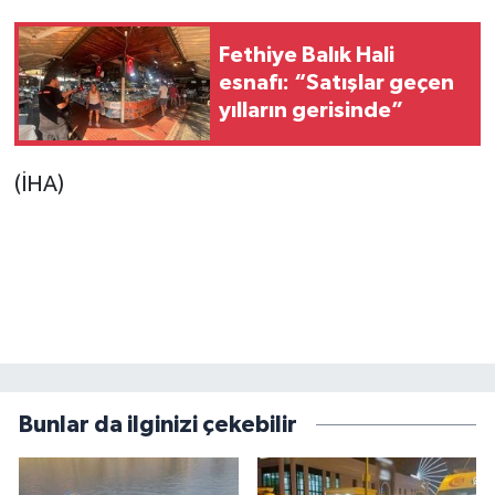
Fethiye Balık Hali
esnafı: “Satışlar geçen
yılların gerisinde”
(İHA)
Bunlar da ilginizi çekebilir