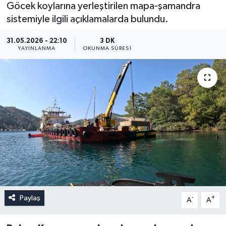
Göcek koylarına yerleştirilen mapa-şamandra
sistemiyle ilgili açıklamalarda bulundu.
31.05.2026 - 22:10
3 DK
YAYINLANMA
OKUNMA SÜRESI
Paylaş
-
+
A
A