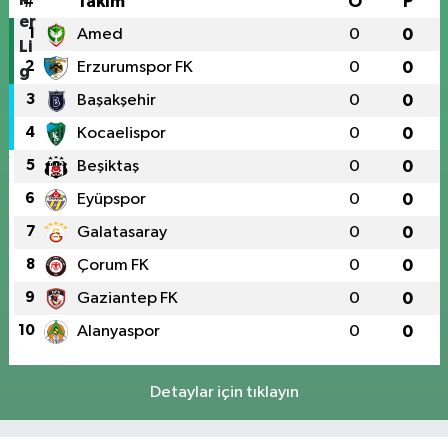
#
Takım
O
P
1
Amed
0
0
2
Erzurumspor FK
0
0
3
Başakşehir
0
0
4
Kocaelispor
0
0
5
Beşiktaş
0
0
6
Eyüpspor
0
0
7
Galatasaray
0
0
8
Çorum FK
0
0
9
Gaziantep FK
0
0
10
Alanyaspor
0
0
Detaylar için tıklayın