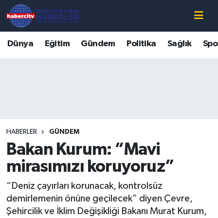
Nöbetçi Eczaneler
Dünya
Eğitim
Gündem
Politika
Sağlık
Spo
Hava Durumu
Muğla Namaz Vakitleri
Trafik Durumu
HABERLER
GÜNDEM
Süper Lig Puan Durumu ve Fikstür
Bakan Kurum: “Mavi
Tüm Manşetler
mirasımızı koruyoruz”
“Deniz çayırları korunacak, kontrolsüz
Son Dakika Haberleri
demirlemenin önüne geçilecek” diyen Çevre,
Şehircilik ve İklim Değişikliği Bakanı Murat Kurum,
Haber Arşivi