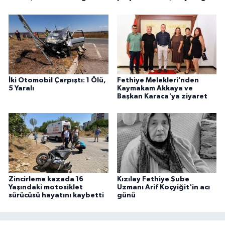
İki Otomobil Çarpıştı: 1 Ölü,
Fethiye Melekleri’nden
5 Yaralı
Kaymakam Akkaya ve
Başkan Karaca'ya ziyaret
Zincirleme kazada 16
Kızılay Fethiye Şube
Yaşındaki motosiklet
Uzmanı Arif Koçyiğit'in acı
sürücüsü hayatını kaybetti
günü