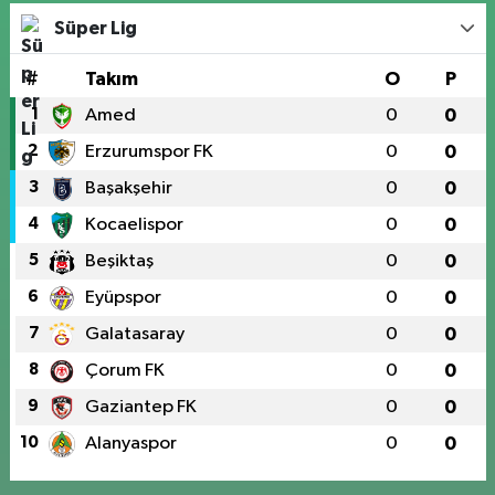
Süper Lig
#
Takım
O
P
1
Amed
0
0
2
Erzurumspor FK
0
0
3
Başakşehir
0
0
4
Kocaelispor
0
0
5
Beşiktaş
0
0
6
Eyüpspor
0
0
7
Galatasaray
0
0
8
Çorum FK
0
0
9
Gaziantep FK
0
0
10
Alanyaspor
0
0