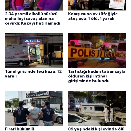
2.34 promil alkollü sürücü
Komşusuna av tüfeğiyle
mahalleyi savaş alanına
ateş açtı: 1 ölü, 1 yaralı
çevirdi: Kazayı hatırlamadı
Tünel girişinde feci kaza: 12
Tartıştığı kadını tabancayla
yaralı
öldüren kişi intihar
girişiminde bulundu
Firari hükümlü
89 yaşındaki kişi evinde ölü