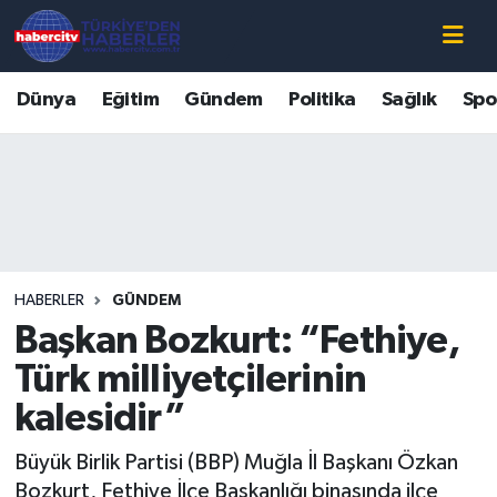
Nöbetçi Eczaneler
Dünya
Eğitim
Gündem
Politika
Sağlık
Spo
Hava Durumu
Muğla Namaz Vakitleri
Trafik Durumu
HABERLER
GÜNDEM
Süper Lig Puan Durumu ve Fikstür
Başkan Bozkurt: “Fethiye,
Tüm Manşetler
Türk milliyetçilerinin
kalesidir”
Son Dakika Haberleri
Büyük Birlik Partisi (BBP) Muğla İl Başkanı Özkan
Haber Arşivi
Bozkurt, Fethiye İlçe Başkanlığı binasında ilçe