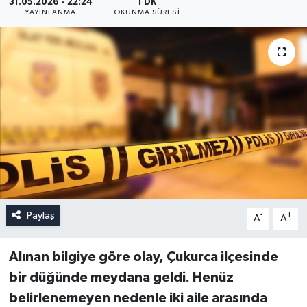
31.05.2026 - 22:24
1 DK
YAYINLANMA
OKUNMA SÜRESI
Paylaş
-
+
A
A
Alınan bilgiye göre olay, Çukurca ilçesinde
bir düğünde meydana geldi. Henüz
belirlenemeyen nedenle iki aile arasında