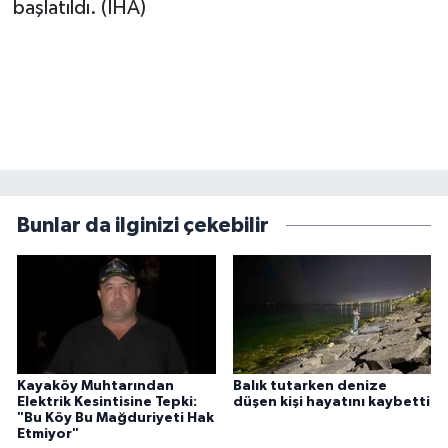
başlatıldı. (İHA)
Bunlar da ilginizi çekebilir
Kayaköy Muhtarından
Balık tutarken denize
Elektrik Kesintisine Tepki:
düşen kişi hayatını kaybetti
"Bu Köy Bu Mağduriyeti Hak
Etmiyor"