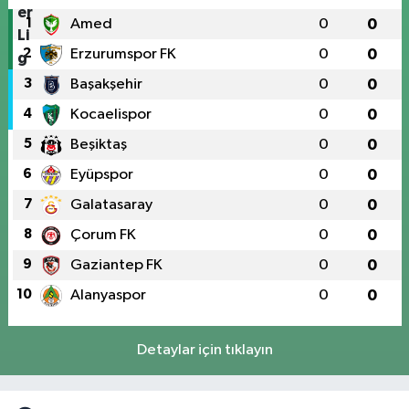
1
Amed
0
0
2
Erzurumspor FK
0
0
3
Başakşehir
0
0
4
Kocaelispor
0
0
5
Beşiktaş
0
0
6
Eyüpspor
0
0
7
Galatasaray
0
0
8
Çorum FK
0
0
9
Gaziantep FK
0
0
10
Alanyaspor
0
0
Detaylar için tıklayın