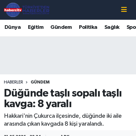
Nöbetçi Eczaneler
Dünya
Eğitim
Gündem
Politika
Sağlık
Spo
Hava Durumu
Muğla Namaz Vakitleri
Trafik Durumu
HABERLER
GÜNDEM
Süper Lig Puan Durumu ve Fikstür
Düğünde taşlı sopalı taşlı
Tüm Manşetler
kavga: 8 yaralı
Hakkari'nin Çukurca ilçesinde, düğünde iki aile
Son Dakika Haberleri
arasında çıkan kavgada 8 kişi yaralandı.
Haber Arşivi