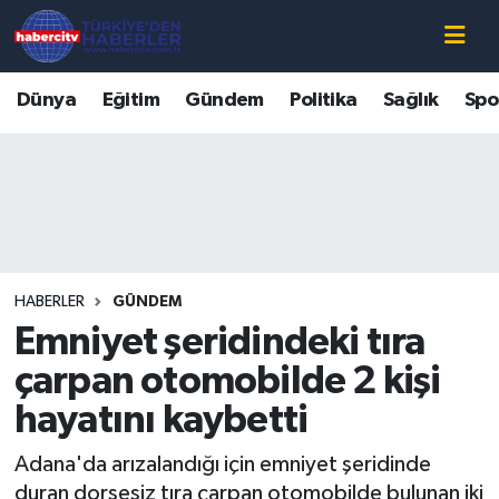
Nöbetçi Eczaneler
Dünya
Eğitim
Gündem
Politika
Sağlık
Spo
Hava Durumu
Muğla Namaz Vakitleri
Trafik Durumu
HABERLER
GÜNDEM
Süper Lig Puan Durumu ve Fikstür
Emniyet şeridindeki tıra
Tüm Manşetler
çarpan otomobilde 2 kişi
hayatını kaybetti
Son Dakika Haberleri
Adana'da arızalandığı için emniyet şeridinde
Haber Arşivi
duran dorsesiz tıra çarpan otomobilde bulunan iki