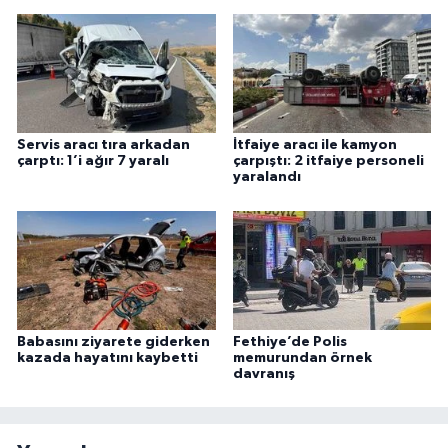
Servis aracı tıra arkadan
İtfaiye aracı ile kamyon
çarptı: 1’i ağır 7 yaralı
çarpıştı: 2 itfaiye personeli
yaralandı
Babasını ziyarete giderken
Fethiye’de Polis
kazada hayatını kaybetti
memurundan örnek
davranış