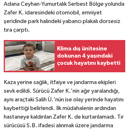
Adana Ceyhan-Yumurtalık Serbest Bölge yolunda
Zafer K. idaresindeki otomobil, emniyet
şeridinde park halindeki yabancı plakalı dorsesiz
tıra çarptı.
Klima dış ünitesine
dokunan 4 yaşındaki
çocuk hayatını kaybetti
Kaza yerine sağlık, itfaiye ve jandarma ekipleri
sevk edildi. Sürücü Zafer K.'nin ağır yaralandığı,
aynı araçtaki Salih Ü.'nün ise olay yerinde hayatını
kaybettiği belirlendi. İlk müdahalenin ardından
hastaneye kaldırılan Zafer K. de kurtarılamadı. Tır
sürücüsü S.B. ifadesi alınmak üzere jandarma