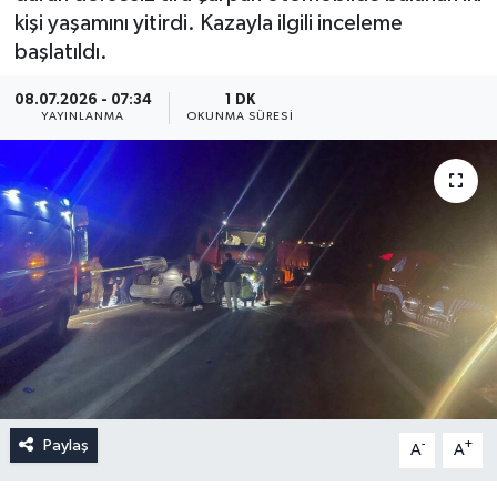
kişi yaşamını yitirdi. Kazayla ilgili inceleme
başlatıldı.
08.07.2026 - 07:34
1 DK
YAYINLANMA
OKUNMA SÜRESI
Paylaş
-
+
A
A