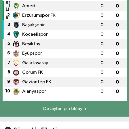
1
Amed
0
0
2
Erzurumspor FK
0
0
3
Başakşehir
0
0
4
Kocaelispor
0
0
5
Beşiktaş
0
0
6
Eyüpspor
0
0
7
Galatasaray
0
0
8
Çorum FK
0
0
9
Gaziantep FK
0
0
10
Alanyaspor
0
0
Detaylar için tıklayın