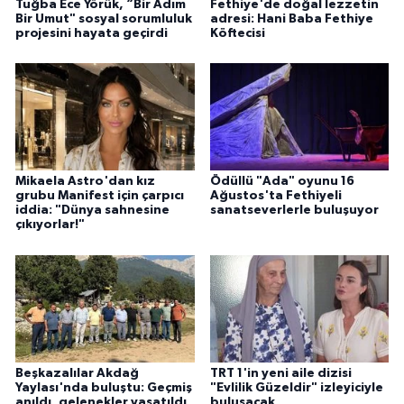
Tuğba Ece Yörük, “Bir Adım
Fethiye'de doğal lezzetin
Bir Umut" sosyal sorumluluk
adresi: Hani Baba Fethiye
projesini hayata geçirdi
Köftecisi
Mikaela Astro'dan kız
Ödüllü "Ada" oyunu 16
grubu Manifest için çarpıcı
Ağustos'ta Fethiyeli
iddia: "Dünya sahnesine
sanatseverlerle buluşuyor
çıkıyorlar!"
Beşkazalılar Akdağ
TRT 1'in yeni aile dizisi
Yaylası'nda buluştu: Geçmiş
"Evlilik Güzeldir" izleyiciyle
anıldı, gelenekler yaşatıldı
buluşacak