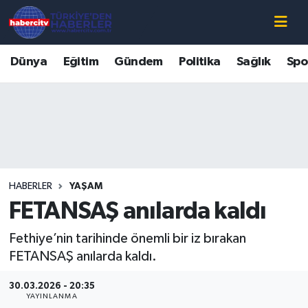
Nöbetçi Eczaneler
Dünya
Eğitim
Gündem
Politika
Sağlık
Spo
Hava Durumu
Muğla Namaz Vakitleri
Trafik Durumu
HABERLER
YAŞAM
Süper Lig Puan Durumu ve Fikstür
FETANSAŞ anılarda kaldı
Tüm Manşetler
Fethiye’nin tarihinde önemli bir iz bırakan
FETANSAŞ anılarda kaldı.
Son Dakika Haberleri
30.03.2026 - 20:35
Haber Arşivi
YAYINLANMA