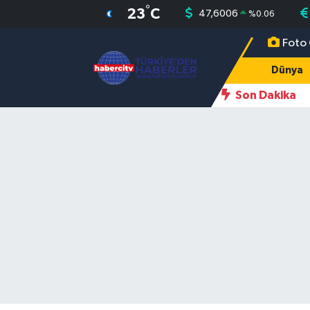
°
23
C
47,6006
%
0.06
Foto 
Nöbetçi Eczaneler
Dünya
Hava Durumu
Son Dakika
Muğla Namaz Vakitleri
Trafik Durumu
Süper Lig Puan Durumu ve Fikstür
Tüm Manşetler
Son Dakika Haberleri
Haber Arşivi