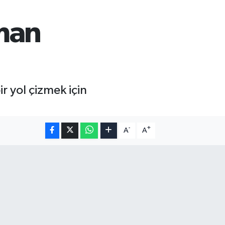
lman
r yol çizmek için
-
+
A
A