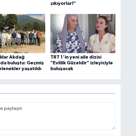
çıkıyorlar!"
ılar Akdağ
TRT 1'in yeni aile dizisi
nda buluştu: Geçmiş
"Evlilik Güzeldir" izleyiciyle
elenekler yaşatıldı
buluşacak