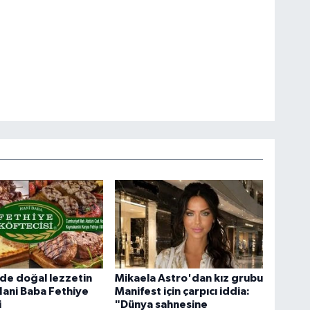
de doğal lezzetin
Mikaela Astro'dan kız grubu
Hani Baba Fethiye
Manifest için çarpıcı iddia:
i
"Dünya sahnesine