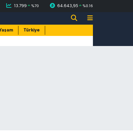
13.799
64.643,95
%
70
%
0.16
Yaşam
Türkiye