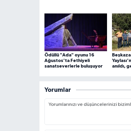
Ödüllü "Ada" oyunu 16
Beşkazal
Ağustos'ta Fethiyeli
Yaylası'
sanatseverlerle buluşuyor
anıldı, g
Yorumlar