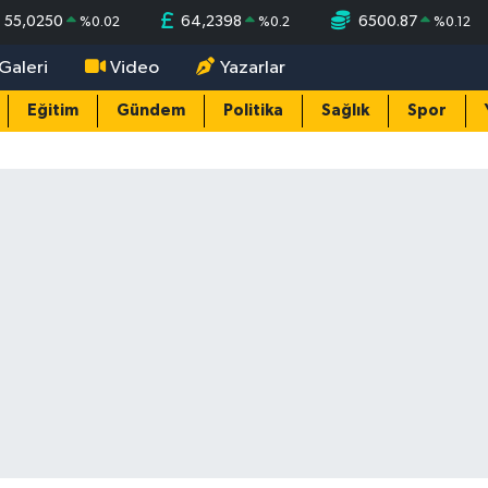
55,0250
64,2398
6500.87
%
0.02
%
0.2
%
0.12
Galeri
Video
Yazarlar
Eğitim
Gündem
Politika
Sağlık
Spor