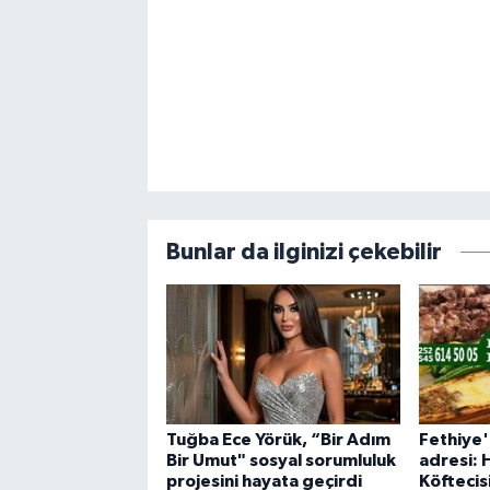
Bunlar da ilginizi çekebilir
Tuğba Ece Yörük, “Bir Adım
Fethiye'
Bir Umut" sosyal sorumluluk
adresi: 
projesini hayata geçirdi
Köftecis