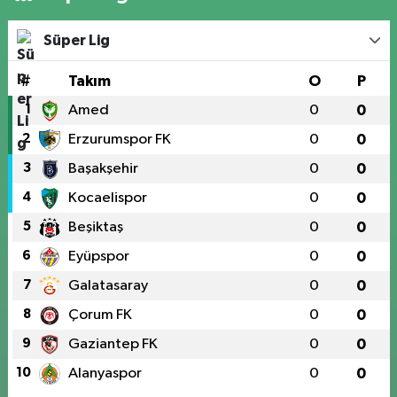
Süper Lig
#
Takım
O
P
1
Amed
0
0
2
Erzurumspor FK
0
0
3
Başakşehir
0
0
4
Kocaelispor
0
0
5
Beşiktaş
0
0
6
Eyüpspor
0
0
7
Galatasaray
0
0
8
Çorum FK
0
0
9
Gaziantep FK
0
0
10
Alanyaspor
0
0