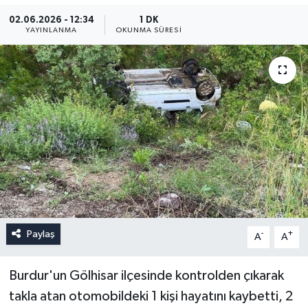
02.06.2026 - 12:34
1 DK
YAYINLANMA
OKUNMA SÜRESI
Paylaş
-
+
A
A
Burdur'un Gölhisar ilçesinde kontrolden çıkarak
takla atan otomobildeki 1 kişi hayatını kaybetti, 2