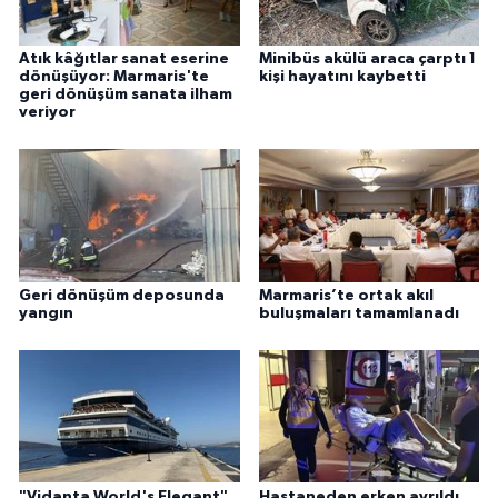
Atık kâğıtlar sanat eserine
Minibüs akülü araca çarptı 1
dönüşüyor: Marmaris'te
kişi hayatını kaybetti
geri dönüşüm sanata ilham
veriyor
Geri dönüşüm deposunda
Marmaris’te ortak akıl
yangın
buluşmaları tamamlanadı
"Vidanta World's Elegant"
Hastaneden erken ayrıldı,