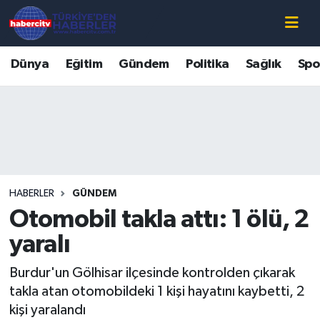
Nöbetçi Eczaneler
Dünya
Eğitim
Gündem
Politika
Sağlık
Spo
Hava Durumu
Muğla Namaz Vakitleri
Trafik Durumu
HABERLER
GÜNDEM
Süper Lig Puan Durumu ve Fikstür
Otomobil takla attı: 1 ölü, 2
Tüm Manşetler
yaralı
Burdur'un Gölhisar ilçesinde kontrolden çıkarak
Son Dakika Haberleri
takla atan otomobildeki 1 kişi hayatını kaybetti, 2
kişi yaralandı
Haber Arşivi