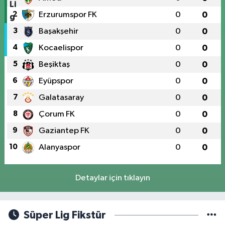
2
Erzurumspor FK
0
0
3
Başakşehir
0
0
4
Kocaelispor
0
0
5
Beşiktaş
0
0
6
Eyüpspor
0
0
7
Galatasaray
0
0
8
Çorum FK
0
0
9
Gaziantep FK
0
0
10
Alanyaspor
0
0
Detaylar için tıklayın
Süper Lig Fikstür