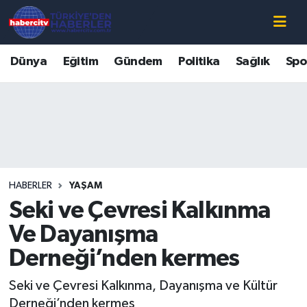
Nöbetçi Eczaneler
Dünya
Eğitim
Gündem
Politika
Sağlık
Spo
Hava Durumu
Muğla Namaz Vakitleri
Trafik Durumu
HABERLER
YAŞAM
Süper Lig Puan Durumu ve Fikstür
Seki ve Çevresi Kalkınma
Tüm Manşetler
Ve Dayanışma
Derneği’nden kermes
Son Dakika Haberleri
Seki ve Çevresi Kalkınma, Dayanışma ve Kültür
Haber Arşivi
Derneği’nden kermes