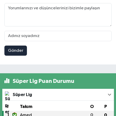
Gönder
Süper Lig Puan Durumu
Süper Lig
#
Takım
O
P
1
Amed
0
0