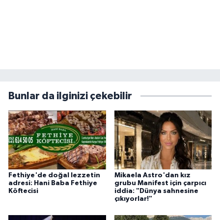
Bunlar da ilginizi çekebilir
Fethiye'de doğal lezzetin
Mikaela Astro'dan kız
adresi: Hani Baba Fethiye
grubu Manifest için çarpıcı
Köftecisi
iddia: "Dünya sahnesine
çıkıyorlar!"