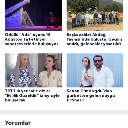
Ödüllü "Ada" oyunu 16
Beşkazalılar Akdağ
Ağustos'ta Fethiyeli
Yaylası'nda buluştu: Geçmiş
sanatseverlerle buluşuyor
anıldı, gelenekler yaşatıldı
TRT 1'in yeni aile dizisi
Kenan Gündoğdu'dan
"Evlilik Güzeldir" izleyiciyle
gurbetten gelen duygu
buluşacak
fırtınası!
Yorumlar