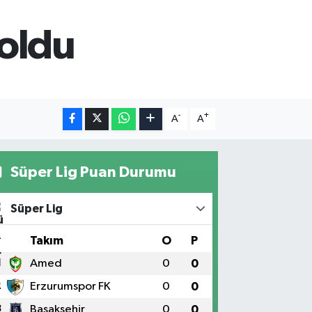
 oldu
-
+
A
A
Süper Lig Puan Durumu
Süper Lig
#
Takım
O
P
1
Amed
0
0
2
Erzurumspor FK
0
0
3
Başakşehir
0
0