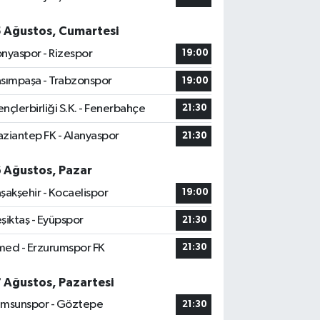
5 Ağustos, Cumartesi
nyaspor - Rizespor
19:00
sımpaşa - Trabzonspor
19:00
nçlerbirliği S.K. - Fenerbahçe
21:30
ziantep FK - Alanyaspor
21:30
6 Ağustos, Pazar
şakşehir - Kocaelispor
19:00
şiktaş - Eyüpspor
21:30
ed - Erzurumspor FK
21:30
7 Ağustos, Pazartesi
msunspor - Göztepe
21:30