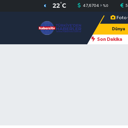
°
22
C
47,6704
5
%
0
Foto 
Nöbetçi Eczaneler
Dünya
Hava Durumu
Son Dakika
Muğla Namaz Vakitleri
Trafik Durumu
Süper Lig Puan Durumu ve Fikstür
Tüm Manşetler
Son Dakika Haberleri
Haber Arşivi