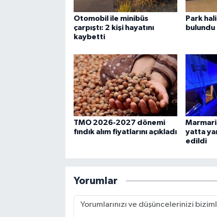
Otomobil ile minibüs
Park hal
çarpıştı: 2 kişi hayatını
bulundu
kaybetti
TMO 2026-2027 dönemi
Marmaris
fındık alım fiyatlarını açıkladı
yatta yar
edildi
Yorumlar