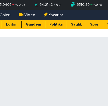
5,0406
64,2143
6510.40
%
-0.08
%
0
%
0.45
Galeri
Video
Yazarlar
Eğitim
Gündem
Politika
Sağlık
Spor