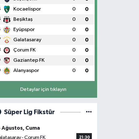
4
Kocaelispor
0
0
5
Beşiktaş
0
0
6
Eyüpspor
0
0
7
Galatasaray
0
0
8
Çorum FK
0
0
9
Gaziantep FK
0
0
0
Alanyaspor
0
0
Detaylar için tıklayın
Süper Lig Fikstür
4 Ağustos, Cuma
latasaray - Çorum FK
21:30