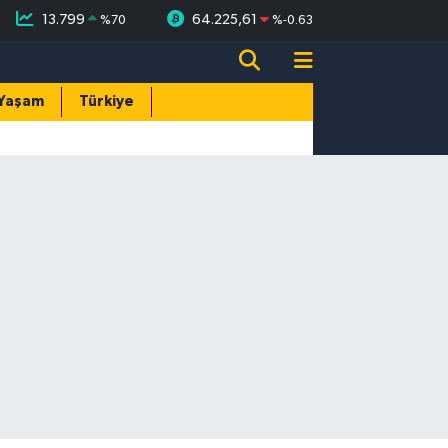
13.799
64.225,61
%
70
%
-0.63
Yaşam
Türkiye