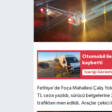
Otomobil ile 
kaybetti
İçeriği Görünt
Fethiye’de Foça Mahallesi Çalış Yol
TL ceza yazıldı, sürücü belgelerine 2
trafikten men edildi. Araçlar çekici il