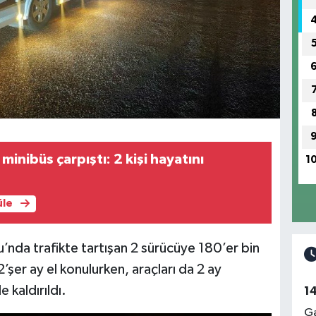
minibüs çarpıştı: 2 kişi hayatını
1
üle
u’nda trafikte tartışan 2 sürücüye 180’er bin
’şer ay el konulurken, araçları da 2 ay
e kaldırıldı.
1
Ga