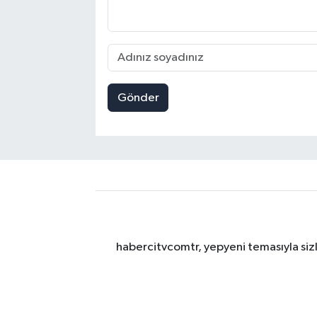
Gönder
habercitvcomtr, yepyeni temasıyla sizl