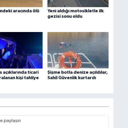
indeki aracında ölü
Yeni aldığı motosikletle ilk
gezisi sonu oldu
 açıklarında ticari
Şişme botla denize açıldılar,
alanan kişi tahliye
Sahil Güvenlik kurtardı