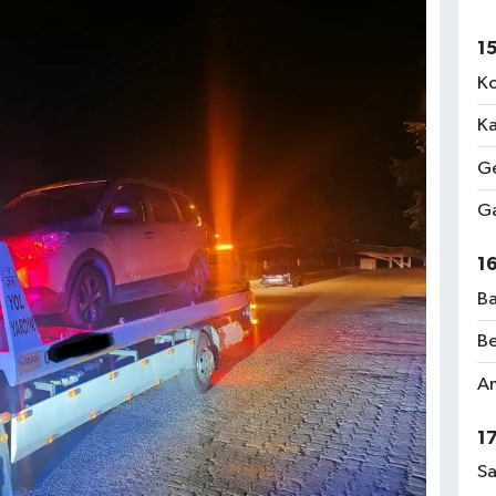
1
Ko
Ka
Ge
Ga
1
Ba
Be
Am
1
Sa