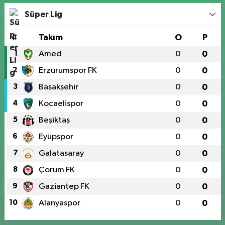
Süper Lig
#
Takım
O
P
1
Amed
0
0
2
Erzurumspor FK
0
0
3
Başakşehir
0
0
4
Kocaelispor
0
0
5
Beşiktaş
0
0
6
Eyüpspor
0
0
7
Galatasaray
0
0
8
Çorum FK
0
0
9
Gaziantep FK
0
0
10
Alanyaspor
0
0