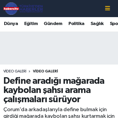
Nöbetçi Eczaneler
Dünya
Eğitim
Gündem
Politika
Sağlık
Spo
Hava Durumu
Muğla Namaz Vakitleri
Trafik Durumu
VIDEO GALERI
VIDEO GALERI
Süper Lig Puan Durumu ve Fikstür
Define aradığı mağarada
Tüm Manşetler
kaybolan şahsı arama
çalışmaları sürüyor
Son Dakika Haberleri
Çorum'da arkadaşlarıyla define bulmak için
Haber Arşivi
girdiği mağarada kaybolan şahsı kurtarmak için